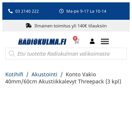
03 2140 222
Ma-pe 9-17 La 10-14
Ilmainen toimitus yli 140€ tilauksiin
0
Bluetooth-kaiuttimet
PA-laitteet ja karaoke
Roberts Radio
Kotihifi
/
Akustointi
/
Konto Vakio
40mm/60cm Akustiikkalevyt Threepack (3 kpl)