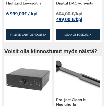
HighEnd Levysoitin
Digital DAC vahvistin
6 999,00€ / kpl
604,00
€
/kpl
499,00
€
/kpl
VALITSE VAIHTOEHDOISTA
LISÄÄ OSTOSKORIIN
Voisit olla kiinnostunut myös näistä?
Pro-Ject Clean It
Neulaharja