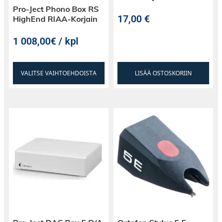
Pro-Ject Phono Box RS
17,00
€
HighEnd RIAA-Korjain
1 008,00€ / kpl
VALITSE VAIHTOEHDOISTA
LISÄÄ OSTOSKORIIN