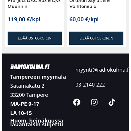
Pro-Ject DAC Box E D/A
Ortofon Stylus 5 E
Muunnin
Vaihtoneula
119,00
€
/kpl
60,00
€
/kpl
LISÄÄ OSTOSKORIIN
LISÄÄ OSTOSKORIIN
myynti@radiokulma.fi
Tampereen myymälä
03-2140 222
Satamakatu 2
33200 Tampere
MA-PE 9-17
LA 10-15
Huom. heinäkuussa
lauantaisin suljettu