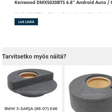
Kenwood DMX5020BTS 6.8" Android Auto / C
Android USB-peilausvalmius ja sisäänrakenne
HandsFree /äänensiirto.
LUE LISÄÄ
AV-tulo tai kameran sisäänmeno (valittavissa)
takakameran tulo sisäänrakennetuilla pysäköint
runko on helppo asentaa
Tarvitsetko myös näitä?
BMW 3-SARJA (98-07) E46