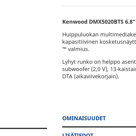
Kenwood DMX5020BTS 6.8″ A
Huippuluokan multimediake
kapasitiivinen kosketusnäyt
™ valmius.
Lyhyt runko on helppo asent
subwoofer (2,0 V), 13-kaista
DTA (aikaviivekorjain).
OMINAISUUDET
LISÄTIEDOT