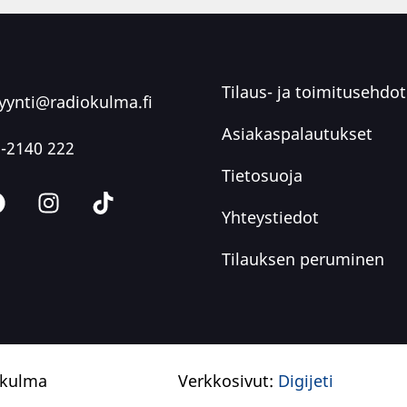
Tilaus- ja toimitusehdot
ynti@radiokulma.fi
Asiakaspalautukset
-2140 222
Tietosuoja
Yhteystiedot
Tilauksen peruminen
okulma
Verkkosivut:
Digijeti