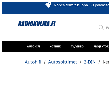
Nopea toimitus jopa 1-3 päiväss
AUTOHIFI
KOTIHIFI
TV/VIDEO
PROJEKTOR
Autohifi
/
Autosoittimet
/
2-DIN
/
Ke