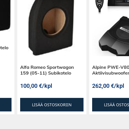
telo
Alfa Romeo Sportwagon
Alpine PWE-V80
159 (05-11) Subikotelo
Aktiivisubwoofe
100,00
€
/kpl
262,00
€
/kpl
LISÄÄ OSTOSKORIIN
LISÄÄ OSTO