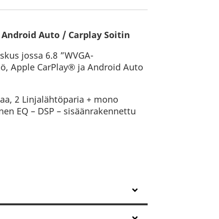
ndroid Auto / Carplay Soitin
skus jossa 6.8 ”WVGA-
tö, Apple CarPlay® ja Android Auto
aa, 2 Linjalähtöparia + mono
inen EQ – DSP – sisäänrakennettu