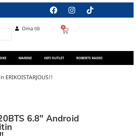
Oma tili
0
AOKE
MARINE
HIFI OUTLET
ROBERTS RADIO
in ERIKOISTARJOUS!!
0BTS 6.8″ Android
tin
!