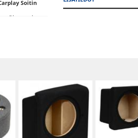
arplay Soitin
ttu Bluetooth
 / AV-lähtö,
iviivoilla. Lyhyt