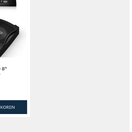
 8″
r
SKORIIN