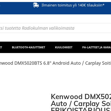
ä
Ilmainen toimitus yli 140€ tilauksiin*
IT
BLUETOOTH-KAIUTTIMET
KUULOKKEET
PA-LAITTEET JA KAR
nwood DMX5020BTS 6.8″ Android Auto / Carplay Soit
Kenwood DMX502
Auto / Carplay Soi
ERIKOISTARJOUS!