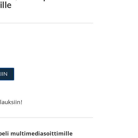
lle
IIN
lauksiin!
eli multimediasoittimille