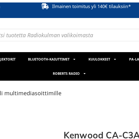
ä
Ilmainen toimitus yli 140€ tilauksiin*
JEKTORIT
BLUETOOTH-KAIUTTIMET
KUULOKKEET
PA-LA
ROBERTS RADIO
 multimediasoittimille
Kenwood CA-C3AV