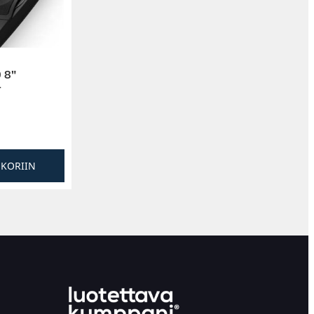
 8″
r
SKORIIN