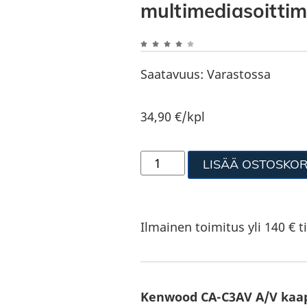
multimediasoittimi
Saatavuus:
Varastossa
34,90
€
/kpl
LISÄÄ OSTOSKOR
Ilmainen toimitus yli 140 € ti
Kenwood CA-C3AV A/V kaap