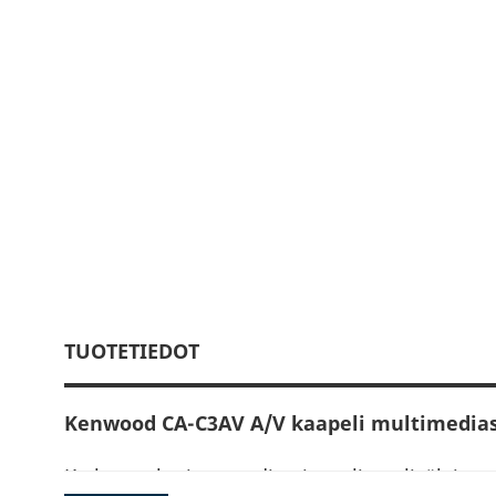
TUOTETIEDOT
Kenwood CA-C3AV A/V kaapeli multimedias
Kytke analoginen audio-visuaalinen lisälaite