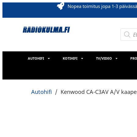
Nopea toimitus jopa 1-3 päiväss
AUTOHIFI
KOTIHIFI
TV/VIDEO
PRO
Autohifi
/
Kenwood CA-C3AV A/V kaapeli