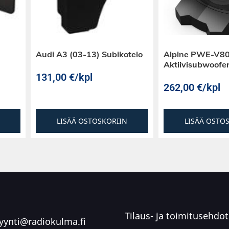
Audi A3 (03-13) Subikotelo
Alpine PWE-V80
Aktiivisubwoofe
131,00
€
/kpl
262,00
€
/kpl
LISÄÄ OSTOSKORIIN
LISÄÄ OSTO
Tilaus- ja toimitusehdot
ynti@radiokulma.fi