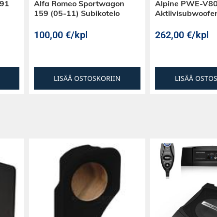
E91
Alfa Romeo Sportwagon
Alpine PWE-V80
159 (05-11) Subikotelo
Aktiivisubwoofe
100,00
€
/kpl
262,00
€
/kpl
LISÄÄ OSTOSKORIIN
LISÄÄ OSTO