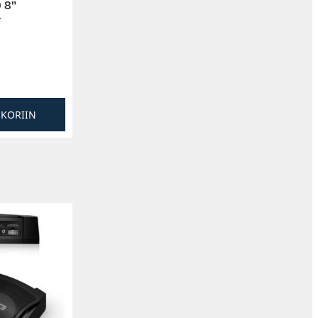
 8″
r
SKORIIN