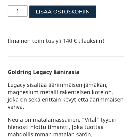
LISÄÄ OSTOSKORIIN
Ilmainen toimitus yli 140 € tilauksiin!
Goldring Legacy äänirasia
Legacy sisältää äärimmäisen jämäkän,
magnesium metalli rakenteisen kotelon,
joka on sekä erittäin kevyt että äärimmäisen
vahva.
Neula on matalamassainen, ”Vital” tyypin
hienosti hiottu timantti, joka tuottaa
mahdollisimman matalan särön.