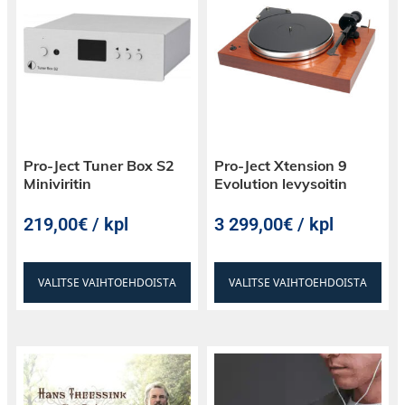
Dynaaminen komplianssi @ 10 Hz 15
mm/N Vertikaalinen neulakulma: 24° Stylus
Radius Vital Fine Line Kuormitusresistanssi:
100 Ω Kuormitus kapasitanssi: 100 - 1000
pF Sisänen induktanssi: 3 uH Sisäinen
resistanssi: 7 Ω Massa: 8.0 g Cartridge
Mass (inc. fixings) 8.9 g Fixing Centre 0.5"
(12.7 mm) Toisto paino: 1.5 - 2.0 g (1.7 g
Pro-Ject Tuner Box S2
Pro-Ject Xtension 9
suositeltu)
Miniviritin
Evolution levysoitin
219,00€ / kpl
3 299,00€ / kpl
VALITSE VAIHTOEHDOISTA
VALITSE VAIHTOEHDOISTA