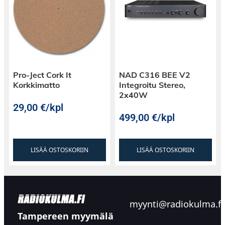
Pro-Ject Cork It
NAD C316 BEE V2
Korkkimatto
Integroitu Stereo,
2x40W
29,00
€
/kpl
499,00
€
/kpl
LISÄÄ OSTOSKORIIN
LISÄÄ OSTOSKORIIN
myynti@radiokulma.fi
Tampereen myymälä