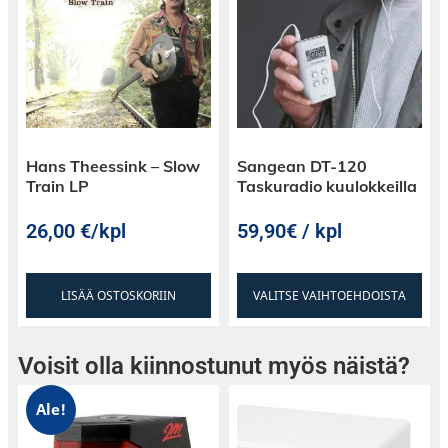
Hans Theessink – Slow
Sangean DT-120
Train LP
Taskuradio kuulokkeilla
26,00
€
/kpl
59,90€ / kpl
LISÄÄ OSTOSKORIIN
VALITSE VAIHTOEHDOISTA
Voisit olla kiinnostunut myös näistä?
Ale!