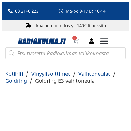
03 2140 222
Ma-pe 9-17 La 10-14
Ilmainen toimitus yli 140€ tilauksiin
0
Bluetooth-kaiuttimet
PA-laitteet ja karaoke
Roberts Radio
Kotihifi
/
Vinyylisoittimet
/
Vaihtoneulat
/
Goldring
/
Goldring E3 vaihtoneula