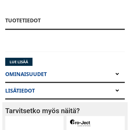
TUOTETIEDOT
LUE LISÄÄ
OMINAISUUDET
Goldring Legacy äänirasia
LISÄTIEDOT
Tekniset tiedot
Vaste: 20 Hz - 30 kHz /- 3
dB Kanavatasapaino: 1 dB @ 1 kHz
Tarvitsetko myös näitä?
Kanavaerotus parempi kuin 25 dB @ 1 kHz
Herkkyys: 0.25 mV 1 dB, 1 kHz @ 5 cm/sec
Staattinen komplianssi: 25 mm/N