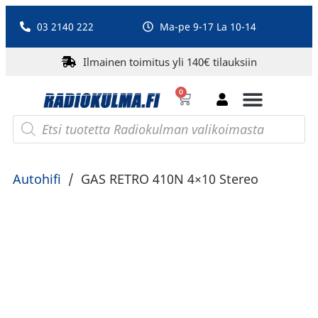
03 2140 222
Ma-pe 9-17 La 10-14
Ilmainen toimitus yli 140€ tilauksiin
0
Bluetooth-kaiuttimet
PA-laitteet ja karaoke
Roberts Radio
Autohifi
/
GAS RETRO 410N 4×10 Stereo