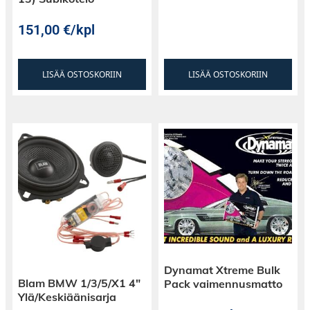
151,00
€
/kpl
LISÄÄ OSTOSKORIIN
LISÄÄ OSTOSKORIIN
Dynamat Xtreme Bulk
Blam BMW 1/3/5/X1 4″
Pack vaimennusmatto
Ylä/Keskiäänisarja