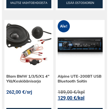
VALITSE VAIHTOEHDOISTA
LISÄÄ OSTOSKORIIN
Ale!
Blam BMW 1/3/5/X1 4″
Alpine UTE-200BT USB
Ylä/Keskiäänisarja
Bluetooth Soitin
262,00
€
/srj
189,00
€
/kpl
129,00
€
/kpl