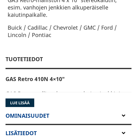
GAS Retro-malliston 4 x 10″ stereokaiutin,
esim. vanhojen jenkkien alkuperäiselle
kaiutinpaikalle.
Buick / Cadillac / Chevrolet / GMC / Ford /
Lincoln / Pontiac
TUOTETIEDOT
GAS Retro 410N 4×10″
GAS Retro-mallisto kattaa vanhojen jenkki- ja
muiden harrasteautojen kaiutintarpeet erittäin
LUE LISÄÄ
kattavasti. Kaikki kaiuttimet ovat
stereokaiuttimia, joten ne vaativat toimiakseen
OMINAISUUDET
vasemman ja oikean kanavan kytkemisen.
LISÄTIEDOT