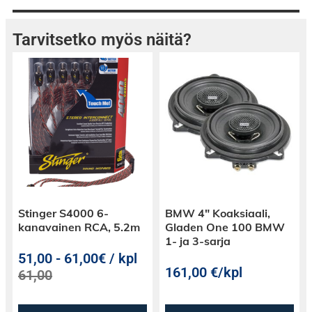
Kaikki Retro-kaiuttimet ovat
neodyymimagneetilla, jolloin asennussyvyys on
saatu todella pieneksi ja asennettavuus tehty
Tarvitsetko myös näitä?
helpoksi.
Retro-mallisto kattaa 4 x 8″, 5 x 7″, 6 x 9″ ja 4 x
10″ stereokaiuttimet.
Stinger S4000 6-
BMW 4″ Koaksiaali,
kanavainen RCA, 5.2m
Gladen One 100 BMW
1- ja 3-sarja
51,00
-
61,00€ / kpl
161,00
€
/kpl
61,00