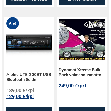
Ale!
Dynamat Xtreme Bulk
Alpine UTE-200BT USB
Pack vaimennusmatto
Bluetooth Soitin
249,00
€
/pkt
189,00
€
/kpl
129,00
€
/kpl