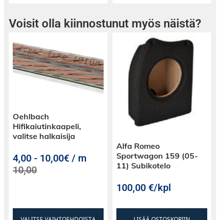
Voisit olla kiinnostunut myös näistä?
Oehlbach
Hifikaiutinkaapeli,
valitse halkaisija
Alfa Romeo
Sportwagon 159 (05-
4,00
-
10,00€ / m
11) Subikotelo
10,00
100,00
€
/kpl
VALITSE VAIHTOEHDOISTA
LISÄÄ OSTOSKORIIN