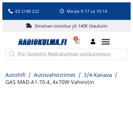
03 2140 222
Ma-pe 9-17 La 10-14
Ilmainen toimitus yli 140€ tilauksiin
0
Bluetooth-kaiuttimet
PA-laitteet ja karaoke
Roberts Radio
Autohifi
/
Autovahvistimet
/
3/4-Kanava
/
GAS MAD A1-70.4, 4x70W Vahvistin