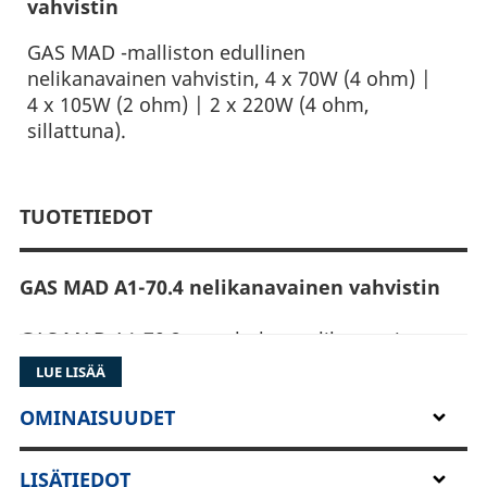
vahvistin
GAS MAD -malliston edullinen
nelikanavainen vahvistin, 4 x 70W (4 ohm) |
4 x 105W (2 ohm) | 2 x 220W (4 ohm,
sillattuna).
TUOTETIEDOT
GAS MAD A1-70.4 nelikanavainen vahvistin
GAS MAD A1-70.2 on tehokas nelikanavainen
AB-luokan vahvistin, jonka hankkiminen ei
LUE LISÄÄ
aiheuta taloudellista konkurssia.
OMINAISUUDET
4 x 105W @ 2ohm
LISÄTIEDOT