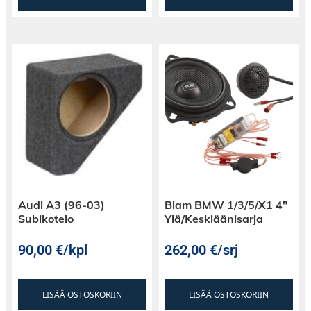
Audi A3 (96-03)
Blam BMW 1/3/5/X1 4″
Subikotelo
Ylä/Keskiäänisarja
90,00
€
/kpl
262,00
€
/srj
LISÄÄ OSTOSKORIIN
LISÄÄ OSTOSKORIIN