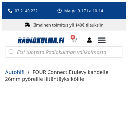
03 2140 222
Ma-pe 9-17 La 10-14
Ilmainen toimitus yli 140€ tilauksiin
0
Bluetooth-kaiuttimet
PA-laitteet ja karaoke
Roberts Radio
Autohifi
/
FOUR Connect Etulevy kahdelle
26mm pyöreille liitäntäyksiköille