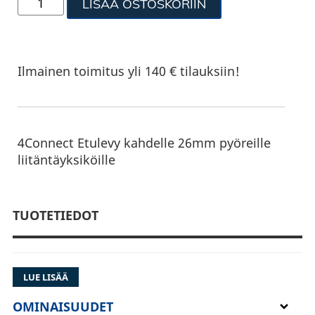
LISÄÄ OSTOSKORIIN
Ilmainen toimitus yli 140 € tilauksiin!
4Connect Etulevy kahdelle 26mm pyöreille
liitäntäyksiköille
TUOTETIEDOT
LUE LISÄÄ
OMINAISUUDET