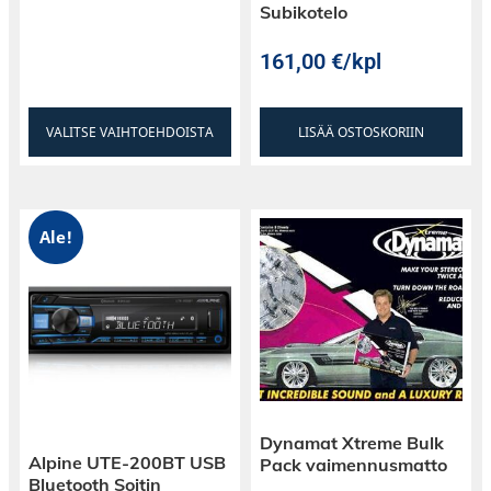
Subikotelo
161,00
€
/kpl
VALITSE VAIHTOEHDOISTA
LISÄÄ OSTOSKORIIN
Ale!
Dynamat Xtreme Bulk
Alpine UTE-200BT USB
Pack vaimennusmatto
Bluetooth Soitin