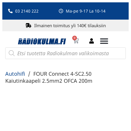
03 2140 222
Ma-pe 9-17 La 10-14
Ilmainen toimitus yli 140€ tilauksiin
0
Bluetooth-kaiuttimet
PA-laitteet ja karaoke
Roberts Radio
Autohifi
/
FOUR Connect 4-SC2.50
Kaiutinkaapeli 2.5mm2 OFCA 200m