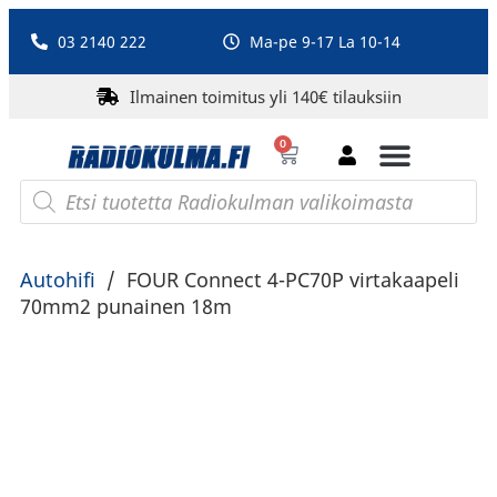
03 2140 222
Ma-pe 9-17 La 10-14
Ilmainen toimitus yli 140€ tilauksiin
0
Bluetooth-kaiuttimet
PA-laitteet ja karaoke
Roberts Radio
Autohifi
/
FOUR Connect 4-PC70P virtakaapeli
70mm2 punainen 18m