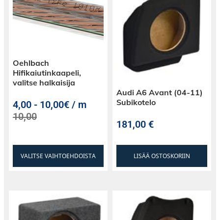
Oehlbach
Hifikaiutinkaapeli,
valitse halkaisija
Audi A6 Avant (04-11)
Subikotelo
4,00
-
10,00€ / m
10,00
181,00
€
VALITSE VAIHTOEHDOISTA
LISÄÄ OSTOSKORIIN