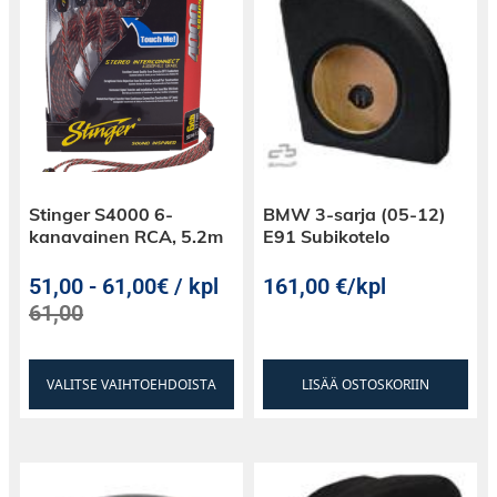
Stinger S4000 6-
BMW 3-sarja (05-12)
kanavainen RCA, 5.2m
E91 Subikotelo
51,00
-
61,00€ / kpl
161,00
€
/kpl
61,00
VALITSE VAIHTOEHDOISTA
LISÄÄ OSTOSKORIIN