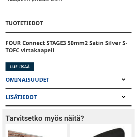
TUOTETIEDOT
FOUR Connect STAGE3 50mm2 Satin Silver S-
TOFC virtakaapeli
Silver S-TOFC virtakaapeli
LUE LISÄÄ
Kaapelin paksuus: 50mm2
Kaapelin pituus: 20m
OMINAISUUDET
LISÄTIEDOT
Tarvitsetko myös näitä?