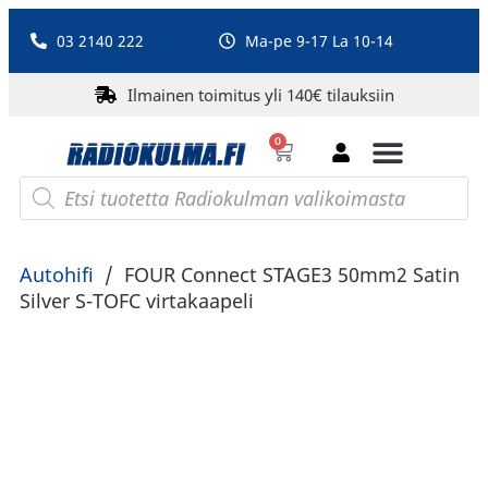
03 2140 222
Ma-pe 9-17 La 10-14
Ilmainen toimitus yli 140€ tilauksiin
0
Bluetooth-kaiuttimet
PA-laitteet ja karaoke
Roberts Radio
Autohifi
/
FOUR Connect STAGE3 50mm2 Satin
Silver S-TOFC virtakaapeli