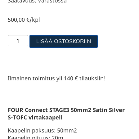
Saatavuus:
Varastossa
500,00
€
/kpl
LISÄÄ OSTOSKORIIN
Ilmainen toimitus yli 140 € tilauksiin!
FOUR Connect STAGE3 50mm2 Satin Silver
S-TOFC virtakaapeli
Kaapelin paksuus: 50mm2
Kaapelin pituus: 20m