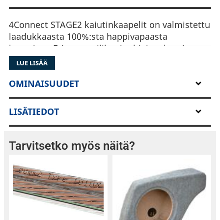
4Connect STAGE2 kaiutinkaapelit on valmistettu
laadukkaasta 100%:sta happivapaasta
kuparista. Eriste on silikonipohjaista kumia
joka säilyy notkeana pakkasessakin ja suojaa
LUE LISÄÄ
kaapelia erinomaisesti. Kun haluat parasta
mahdollista virrankulkua laitteistollesi, valitse
OMINAISUUDET
STAGE2-kaapelit.
LISÄTIEDOT
Tarvitsetko myös näitä?