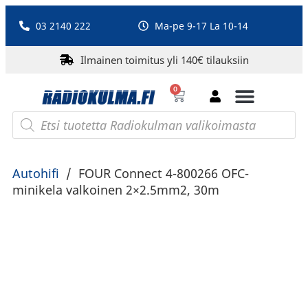
03 2140 222
Ma-pe 9-17 La 10-14
Ilmainen toimitus yli 140€ tilauksiin
0
Bluetooth-kaiuttimet
PA-laitteet ja karaoke
Roberts Radio
Autohifi
/
FOUR Connect 4-800266 OFC-
minikela valkoinen 2×2.5mm2, 30m