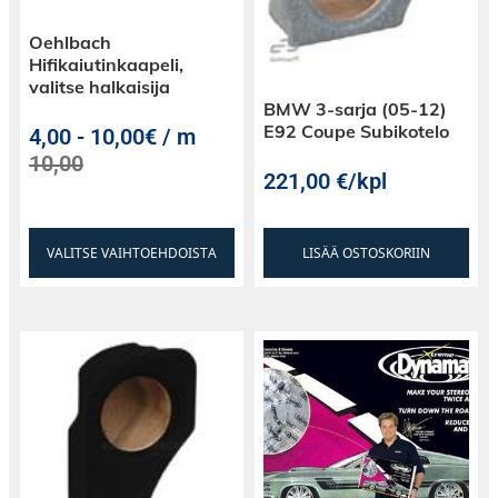
Oehlbach
Hifikaiutinkaapeli,
valitse halkaisija
BMW 3-sarja (05-12)
E92 Coupe Subikotelo
4,00
-
10,00€ / m
10,00
221,00
€
/kpl
VALITSE VAIHTOEHDOISTA
LISÄÄ OSTOSKORIIN