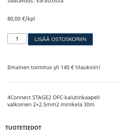
Saatavuus:
Varastossa
80,00
€
/kpl
LISÄÄ OSTOSKORIIN
Ilmainen toimitus yli 140 € tilauksiin!
4Connect STAGE2 OFC-kaiutinkaapeli
valkoinen 2×2.5mm2 minikela 30m
TUOTETIEDOT