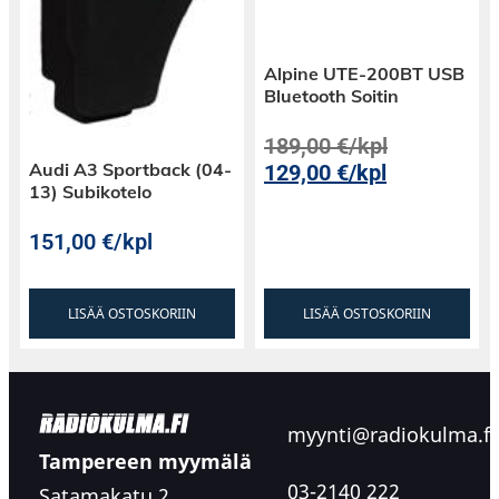
Alpine UTE-200BT USB
Bluetooth Soitin
189,00
€
/kpl
Audi A3 Sportback (04-
129,00
€
/kpl
13) Subikotelo
151,00
€
/kpl
LISÄÄ OSTOSKORIIN
LISÄÄ OSTOSKORIIN
myynti@radiokulma.fi
Tampereen myymälä
03-2140 222
Satamakatu 2