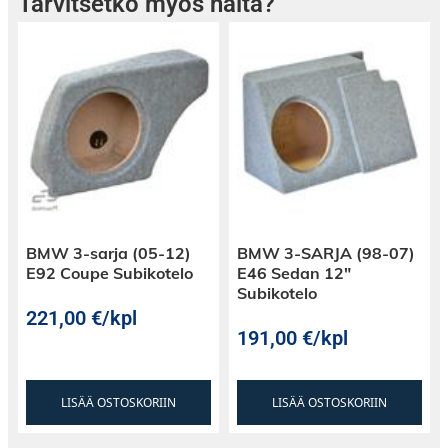
Tarvitsetko myös näitä?
BMW 3-sarja (05-12)
BMW 3-SARJA (98-07)
E92 Coupe Subikotelo
E46 Sedan 12″
Subikotelo
221,00
€
/kpl
191,00
€
/kpl
LISÄÄ OSTOSKORIIN
LISÄÄ OSTOSKORIIN