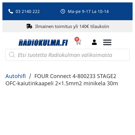
03 2140 222
Ma-pe 9-17 La 10-14
Ilmainen toimitus yli 140€ tilauksiin
0
Bluetooth-kaiuttimet
PA-laitteet ja karaoke
Roberts Radio
Autohifi
/
FOUR Connect 4-800233 STAGE2
OFC-kaiutinkaapeli 2×1.5mm2 minikela 30m