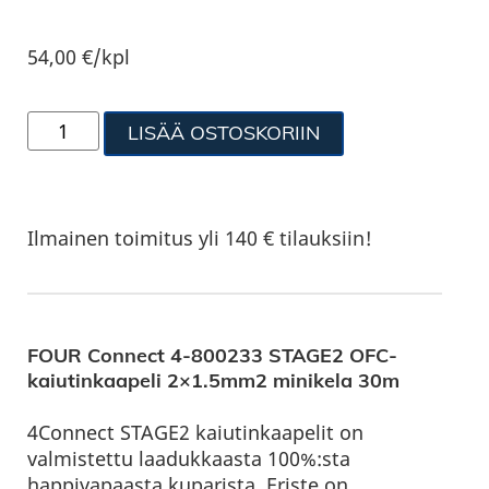
54,00
€
/kpl
LISÄÄ OSTOSKORIIN
Ilmainen toimitus yli 140 € tilauksiin!
FOUR Connect 4-800233 STAGE2 OFC-
kaiutinkaapeli 2×1.5mm2 minikela 30m
4Connect STAGE2 kaiutinkaapelit on
valmistettu laadukkaasta 100%:sta
happivapaasta kuparista. Eriste on