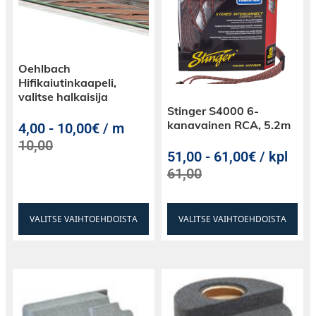
Oehlbach
Hifikaiutinkaapeli,
valitse halkaisija
Stinger S4000 6-
kanavainen RCA, 5.2m
4,00
-
10,00€ / m
10,00
51,00
-
61,00€ / kpl
61,00
VALITSE VAIHTOEHDOISTA
VALITSE VAIHTOEHDOISTA