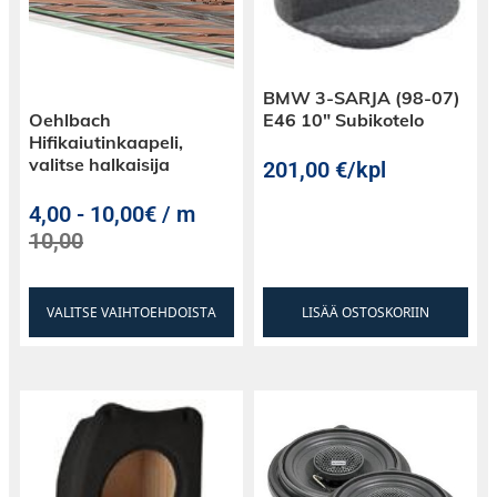
BMW 3-SARJA (98-07)
Oehlbach
E46 10″ Subikotelo
Hifikaiutinkaapeli,
valitse halkaisija
201,00
€
/kpl
4,00
-
10,00€ / m
10,00
VALITSE VAIHTOEHDOISTA
LISÄÄ OSTOSKORIIN