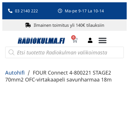
03 2140 222
Ma-pe 9-17 La 10-14
Ilmainen toimitus yli 140€ tilauksiin
0
Bluetooth-kaiuttimet
PA-laitteet ja karaoke
Roberts Radio
Autohifi
/
FOUR Connect 4-800221 STAGE2
70mm2 OFC-virtakaapeli savunharmaa 18m