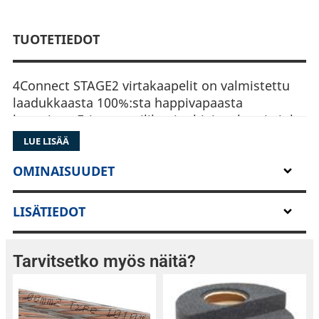
TUOTETIEDOT
4Connect STAGE2 virtakaapelit on valmistettu
laadukkaasta 100%:sta happivapaasta
kuparista. Eriste on silikonipohjaista kumia joka
säilyy notkeana pakkasessakin ja suojaa
LUE LISÄÄ
kaapelia erinomaisesti. Kun haluat parasta
mahdollista virrankulkua laitteistollesi,
OMINAISUUDET
LISÄTIEDOT
Tarvitsetko myös näitä?