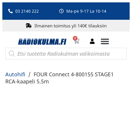
03 2140 222
Ma-pe 9-17 La 10-14
Ilmainen toimitus yli 140€ tilauksiin
0
Bluetooth-kaiuttimet
PA-laitteet ja karaoke
Roberts Radio
Autohifi
/
FOUR Connect 4-800155 STAGE1
RCA-kaapeli 5.5m