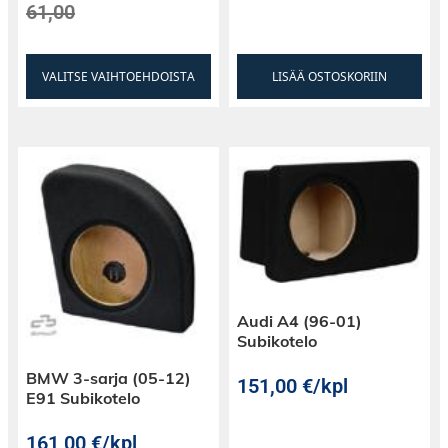
61,00
VALITSE VAIHTOEHDOISTA
LISÄÄ OSTOSKORIIN
Audi A4 (96-01)
Subikotelo
BMW 3-sarja (05-12)
151,00
€
/kpl
E91 Subikotelo
161,00
€
/kpl