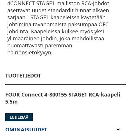
4CONNECT STAGE1 malliston RCA-johdot
asettavat uudet standardit hinnat alkaen
sarjaan ! STAGE1 kaapeleissa käytetään
johtimina tavanomaista paksumpaa OFC
johdinta. Kaapeleissa kulkee myös yksi
ylimääräinen johdin, joka mahdollistaa
huomattavasti paremman
häiriönsietokyvyn.
TUOTETIEDOT
FOUR Connect 4-800155 STAGE1 RCA-kaapeli
5.5m
Stage 1 kaapelin rakenne on erittäin tiukkaan
LUE LISÄÄ
kierretty Twisted Pair rakenne joka eliminoi
häiriöitä.
OMINAISUUDET