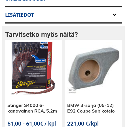
Liittimien eriste ovat korkean eristyskyvyn
LISÄTIEDOT
omaavaa HDPE muovia ja liittimen sisään on
valettu vastakkaiskartio vedonpostajaksi.
Jokainen liitin vetolujuus-testataan
Tarvitsetko myös näitä?
laadunvalvonnassa turvallisen ja tiukan
kontaktin varmistamiseksi.
Kaapelissa on myös erillinen johdin jota voidaan
käyttää häiriönpoiston apuna maadoitetukseen.
Stinger S4000 6-
BMW 3-sarja (05-12)
kanavainen RCA, 5.2m
E92 Coupe Subikotelo
51,00
-
61,00€ / kpl
221,00
€
/kpl