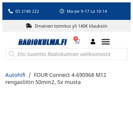
03 2140 222
Ma-pe 9-17 La 10-14
Ilmainen toimitus yli 140€ tilauksiin
0
Bluetooth-kaiuttimet
PA-laitteet ja karaoke
Roberts Radio
Autohifi
/
FOUR Connect 4-690968 M12
rengasliitin 50mm2, 5x musta