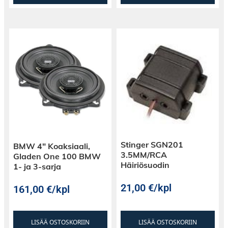
Stinger SGN201
BMW 4″ Koaksiaali,
3.5MM/RCA
Gladen One 100 BMW
Häiriösuodin
1- ja 3-sarja
21,00
€
/kpl
161,00
€
/kpl
LISÄÄ OSTOSKORIIN
LISÄÄ OSTOSKORIIN