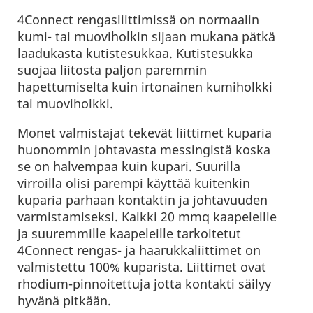
4Connect rengasliittimissä on normaalin
kumi- tai muoviholkin sijaan mukana pätkä
laadukasta kutistesukkaa. Kutistesukka
suojaa liitosta paljon paremmin
hapettumiselta kuin irtonainen kumiholkki
tai muoviholkki.
Monet valmistajat tekevät liittimet kuparia
huonommin johtavasta messingistä koska
se on halvempaa kuin kupari. Suurilla
virroilla olisi parempi käyttää kuitenkin
kuparia parhaan kontaktin ja johtavuuden
varmistamiseksi. Kaikki 20 mmq kaapeleille
ja suuremmille kaapeleille tarkoitetut
4Connect rengas- ja haarukkaliittimet on
valmistettu 100% kuparista. Liittimet ovat
rhodium-pinnoitettuja jotta kontakti säilyy
hyvänä pitkään.