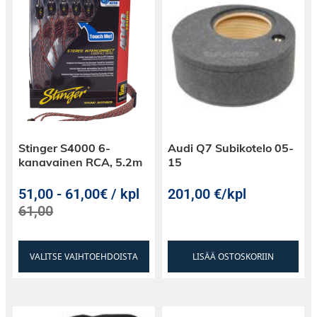
Stinger S4000 6-
Audi Q7 Subikotelo 05-
kanavainen RCA, 5.2m
15
51,00
-
61,00€ / kpl
201,00
€
/kpl
61,00
VALITSE VAIHTOEHDOISTA
LISÄÄ OSTOSKORIIN