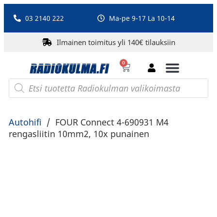
03 2140 222
Ma-pe 9-17 La 10-14
Ilmainen toimitus yli 140€ tilauksiin
0
Bluetooth-kaiuttimet
PA-laitteet ja karaoke
Roberts Radio
Autohifi
/
FOUR Connect 4-690931 M4
rengasliitin 10mm2, 10x punainen