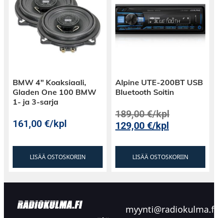
BMW 4″ Koaksiaali,
Alpine UTE-200BT USB
Gladen One 100 BMW
Bluetooth Soitin
1- ja 3-sarja
189,00
€
/kpl
161,00
€
/kpl
129,00
€
/kpl
LISÄÄ OSTOSKORIIN
LISÄÄ OSTOSKORIIN
myynti@radiokulma.fi