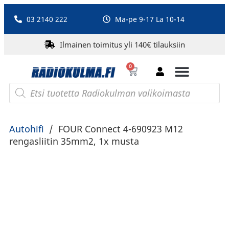
03 2140 222
Ma-pe 9-17 La 10-14
Ilmainen toimitus yli 140€ tilauksiin
0
Bluetooth-kaiuttimet
PA-laitteet ja karaoke
Roberts Radio
Autohifi
/
FOUR Connect 4-690923 M12
rengasliitin 35mm2, 1x musta