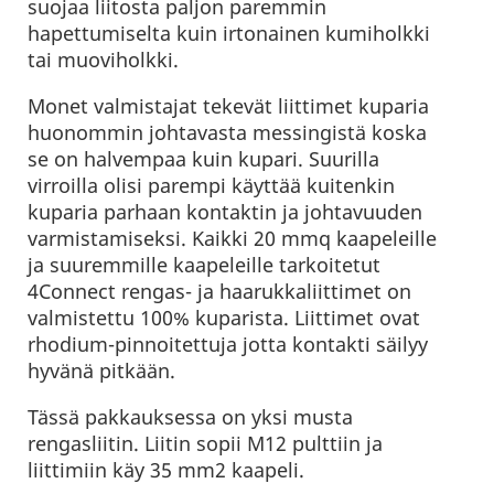
suojaa liitosta paljon paremmin
hapettumiselta kuin irtonainen kumiholkki
tai muoviholkki.
Monet valmistajat tekevät liittimet kuparia
huonommin johtavasta messingistä koska
se on halvempaa kuin kupari. Suurilla
virroilla olisi parempi käyttää kuitenkin
kuparia parhaan kontaktin ja johtavuuden
varmistamiseksi. Kaikki 20 mmq kaapeleille
ja suuremmille kaapeleille tarkoitetut
4Connect rengas- ja haarukkaliittimet on
valmistettu 100% kuparista. Liittimet ovat
rhodium-pinnoitettuja jotta kontakti säilyy
hyvänä pitkään.
Tässä pakkauksessa on yksi musta
rengasliitin. Liitin sopii M12 pulttiin ja
liittimiin käy 35 mm2 kaapeli.