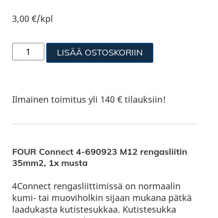
3,00
€
/kpl
LISÄÄ OSTOSKORIIN
Ilmainen toimitus yli 140 € tilauksiin!
FOUR Connect 4-690923 M12 rengasliitin
35mm2, 1x musta
4Connect rengasliittimissä on normaalin
kumi- tai muoviholkin sijaan mukana pätkä
laadukasta kutistesukkaa. Kutistesukka