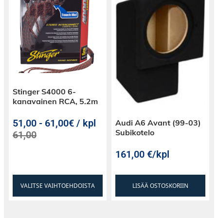
haarukkaliitintä. Liittimien haarukka sopii M4
pulttiin ja liittimiin käy 10 mm2 kaapeli.
Stinger S4000 6-
kanavainen RCA, 5.2m
51,00
-
61,00€ / kpl
Audi A6 Avant (99-03)
Subikotelo
61,00
161,00
€
/kpl
VALITSE VAIHTOEHDOISTA
LISÄÄ OSTOSKORIIN