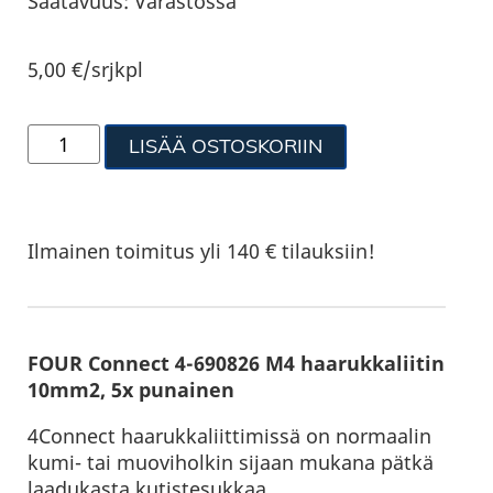
Saatavuus:
Varastossa
5,00
€
/srjkpl
LISÄÄ OSTOSKORIIN
Ilmainen toimitus yli 140 € tilauksiin!
FOUR Connect 4-690826 M4 haarukkaliitin
10mm2, 5x punainen
4Connect haarukkaliittimissä on normaalin
kumi- tai muoviholkin sijaan mukana pätkä
laadukasta kutistesukkaa.