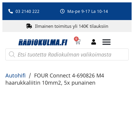
03 2140 222
Ma-pe 9-17 La 10-14
Ilmainen toimitus yli 140€ tilauksiin
0
Bluetooth-kaiuttimet
PA-laitteet ja karaoke
Roberts Radio
Autohifi
/
FOUR Connect 4-690826 M4
haarukkaliitin 10mm2, 5x punainen