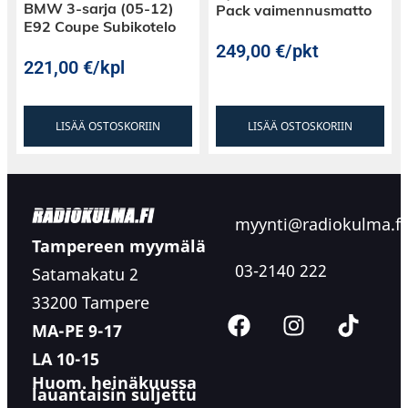
BMW 3-sarja (05-12)
Pack vaimennusmatto
E92 Coupe Subikotelo
249,00
€
/pkt
221,00
€
/kpl
LISÄÄ OSTOSKORIIN
LISÄÄ OSTOSKORIIN
myynti@radiokulma.fi
Tampereen myymälä
03-2140 222
Satamakatu 2
33200 Tampere
MA-PE 9-17
LA 10-15
Huom. heinäkuussa
lauantaisin suljettu