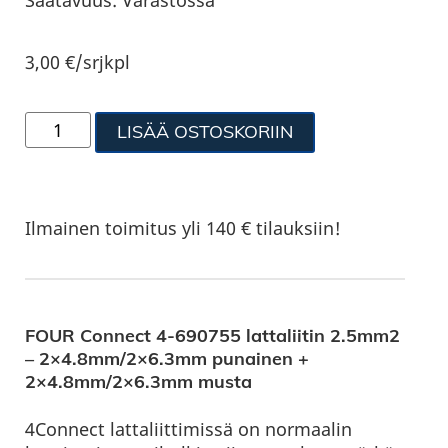
Saatavuus:
Varastossa
3,00
€
/srjkpl
LISÄÄ OSTOSKORIIN
Ilmainen toimitus yli 140 € tilauksiin!
FOUR Connect 4-690755 lattaliitin 2.5mm2
– 2×4.8mm/2×6.3mm punainen +
2×4.8mm/2×6.3mm musta
4Connect lattaliittimissä on normaalin