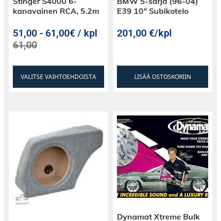
Stinger S4000 6-
BMW 5-sarja (96-04)
kanavainen RCA, 5.2m
E39 10″ Subikotelo
51,00
-
61,00€ / kpl
201,00
€
/kpl
61,00
VALITSE VAIHTOEHDOISTA
LISÄÄ OSTOSKORIIN
Dynamat Xtreme Bulk