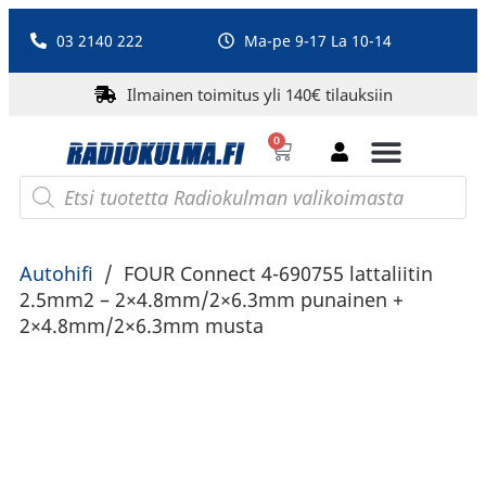
03 2140 222
Ma-pe 9-17 La 10-14
Ilmainen toimitus yli 140€ tilauksiin
0
Bluetooth-kaiuttimet
PA-laitteet ja karaoke
Roberts Radio
Autohifi
/
FOUR Connect 4-690755 lattaliitin
2.5mm2 – 2×4.8mm/2×6.3mm punainen +
2×4.8mm/2×6.3mm musta