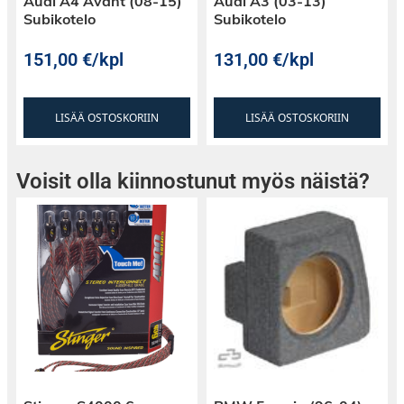
Audi A4 Avant (08-15)
Audi A3 (03-13)
Subikotelo
Subikotelo
151,00
€
/kpl
131,00
€
/kpl
LISÄÄ OSTOSKORIIN
LISÄÄ OSTOSKORIIN
Voisit olla kiinnostunut myös näistä?