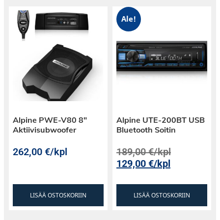
Ale!
Alpine PWE-V80 8″
Alpine UTE-200BT USB
Aktiivisubwoofer
Bluetooth Soitin
262,00
€
/kpl
189,00
€
/kpl
129,00
€
/kpl
LISÄÄ OSTOSKORIIN
LISÄÄ OSTOSKORIIN