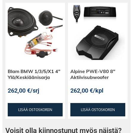
Blam BMW 1/3/5/X1 4″
Alpine PWE-V80 8″
Ylä/Keskiäänisarja
Aktiivisubwoofer
262,00
€
/srj
262,00
€
/kpl
LISÄÄ OSTOSKORIIN
LISÄÄ OSTOSKORIIN
Voisit olla kiinnostunut myös näistä?