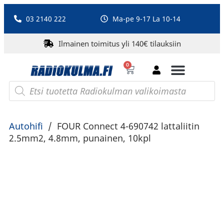
03 2140 222
Ma-pe 9-17 La 10-14
Ilmainen toimitus yli 140€ tilauksiin
0
Bluetooth-kaiuttimet
PA-laitteet ja karaoke
Roberts Radio
Autohifi
/
FOUR Connect 4-690742 lattaliitin
2.5mm2, 4.8mm, punainen, 10kpl