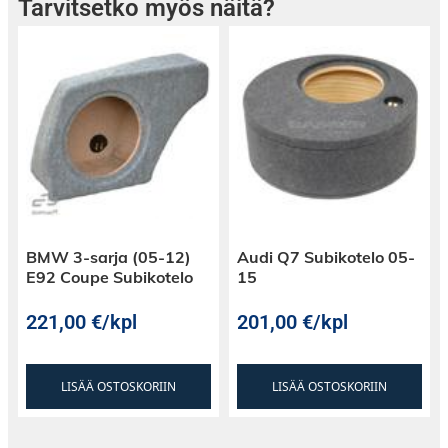
Tarvitsetko myös näitä?
BMW 3-sarja (05-12)
Audi Q7 Subikotelo 05-
E92 Coupe Subikotelo
15
221,00
€
/kpl
201,00
€
/kpl
LISÄÄ OSTOSKORIIN
LISÄÄ OSTOSKORIIN