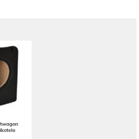
rtwagon
ikotelo