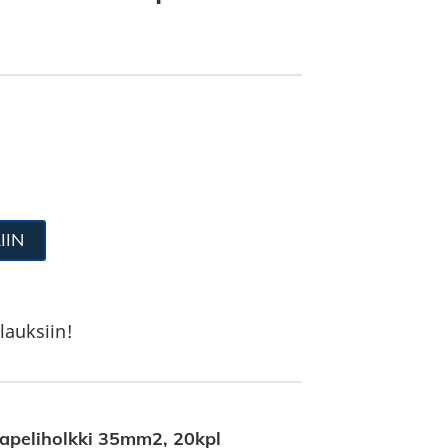
IIN
lauksiin!
peliholkki 35mm2, 20kpl