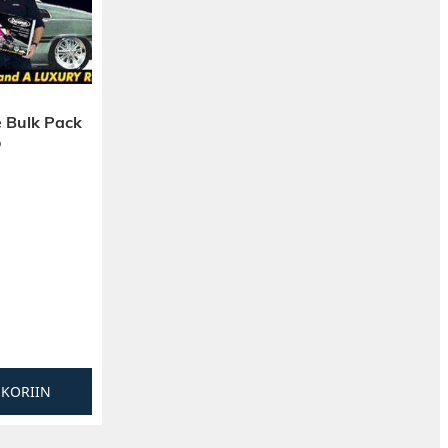
 Bulk Pack
o
SKORIIN