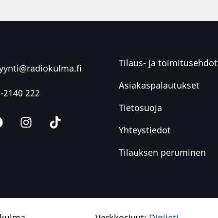
Tilaus- ja toimitusehdot
ynti@radiokulma.fi
Asiakaspalautukset
-2140 222
Tietosuoja
Yhteystiedot
Tilauksen peruminen
okulma
Verkkosivut:
Digijeti