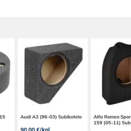
-15
Audi A3 (96-03) Subikotelo
Alfa Romeo Spo
159 (05-11) Sub
90,00
€
/kpl