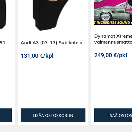
Dynamat Xtreme
vaimennusmatt
E91
Audi A3 (03-13) Subikotelo
249,00
€
/pkt
131,00
€
/kpl
LISÄÄ OSTOSKORIIN
LISÄÄ OSTO