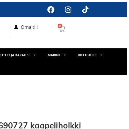
Oma tili
0
ITTEET JA KARAOKE
MARINE
HIFI OUTLET
90727 kaapeliholkki