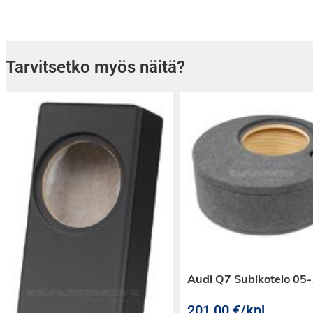
Tarvitsetko myös näitä?
Audi Q7 Subikotelo 05
201,00
€
/kpl