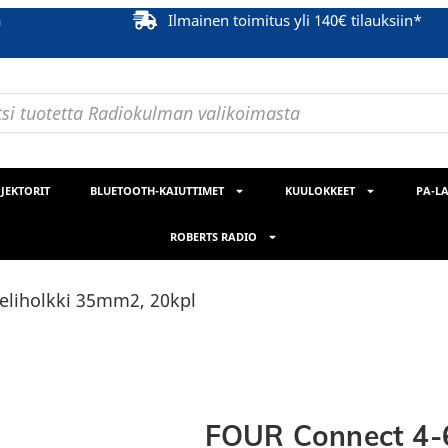
ä
Ilmainen toimitus yli 140€ tilauksiin*
JEKTORIT
BLUETOOTH-KAIUTTIMET
KUULOKKEET
PA-LA
ROBERTS RADIO
eliholkki 35mm2, 20kpl
FOUR Connect 4-6