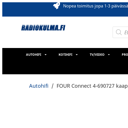
Nopea toimitus jopa 1-3 päiväss
AUTOHIFI
KOTIHIFI
TV/VIDEO
PRO
Autohifi
/
FOUR Connect 4-690727 kaap