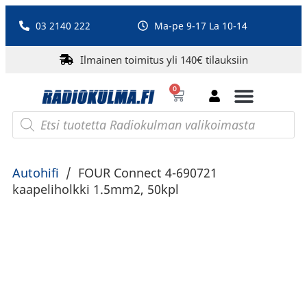
03 2140 222
Ma-pe 9-17 La 10-14
Ilmainen toimitus yli 140€ tilauksiin
0
Bluetooth-kaiuttimet
PA-laitteet ja karaoke
Roberts Radio
Autohifi
/
FOUR Connect 4-690721
kaapeliholkki 1.5mm2, 50kpl