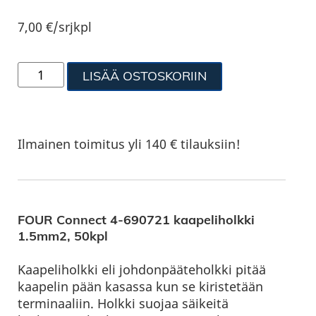
7,00
€
/srjkpl
LISÄÄ OSTOSKORIIN
Ilmainen toimitus yli 140 € tilauksiin!
FOUR Connect 4-690721 kaapeliholkki
1.5mm2, 50kpl
Kaapeliholkki eli johdonpääteholkki pitää
kaapelin pään kasassa kun se kiristetään
terminaaliin. Holkki suojaa säikeitä