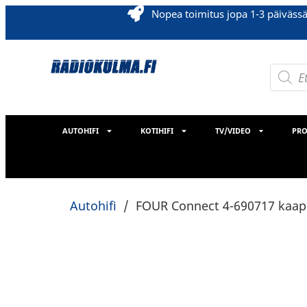
Nopea toimitus jopa 1-3 päiväss
AUTOHIFI
KOTIHIFI
TV/VIDEO
PRO
Autohifi
/
FOUR Connect 4-690717 kaap