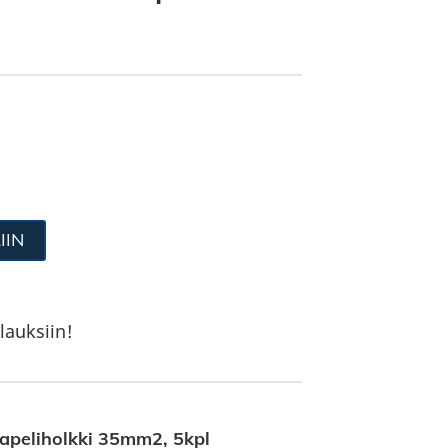
IIN
lauksiin!
peliholkki 35mm2, 5kpl