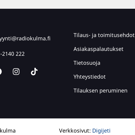
Tilaus- ja toimitusehdot
ynti@radiokulma.fi
Asiakaspalautukset
-2140 222
Tietosuoja
Yhteystiedot
Tilauksen peruminen
okulma
Verkkosivut:
Digijeti