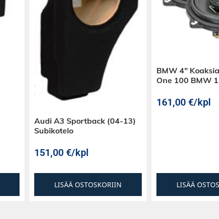
BMW 4″ Koaksiaa
One 100 BMW 1- 
161,00
€
/kpl
Audi A3 Sportback (04-13)
Subikotelo
151,00
€
/kpl
LISÄÄ OSTOSKORIIN
LISÄÄ OSTO