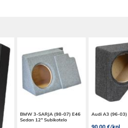
BMW 3-SARJA (98-07) E46
Audi A3 (96-03)
Sedan 12″ Subikotelo
90,00
€
/kpl