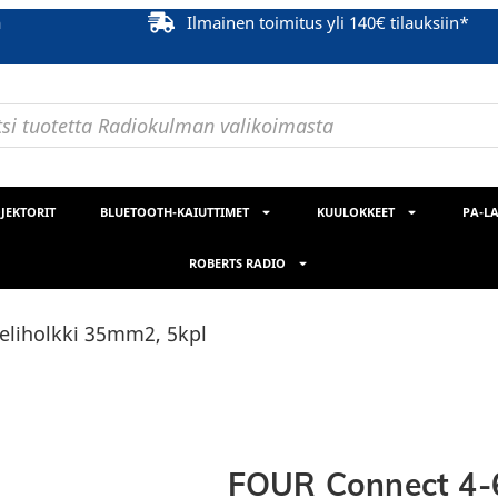
ä
Ilmainen toimitus yli 140€ tilauksiin*
JEKTORIT
BLUETOOTH-KAIUTTIMET
KUULOKKEET
PA-LA
ROBERTS RADIO
eliholkki 35mm2, 5kpl
FOUR Connect 4-6