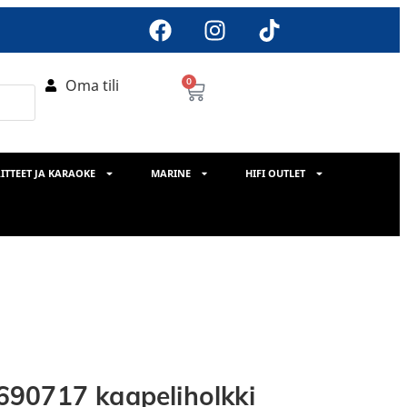
Oma tili
0
ITTEET JA KARAOKE
MARINE
HIFI OUTLET
90717 kaapeliholkki