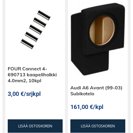
FOUR Connect 4-
690713 kaapeliholkki
4.0mm2, 10kpl
Audi A6 Avant (99-03)
3,00
€
/srjkpl
Subikotelo
161,00
€
/kpl
LISÄÄ OSTOSKORIIN
LISÄÄ OSTOSKORIIN