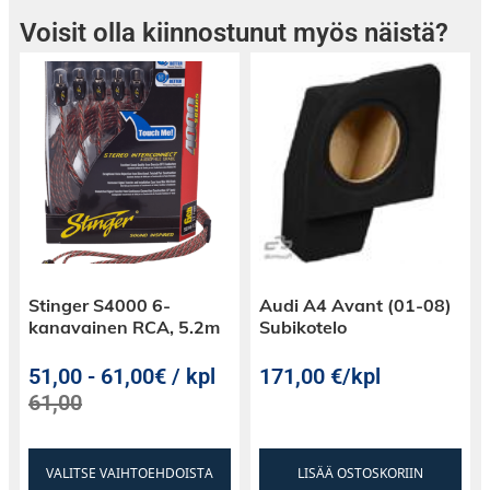
Voisit olla kiinnostunut myös näistä?
Stinger S4000 6-
Audi A4 Avant (01-08)
kanavainen RCA, 5.2m
Subikotelo
51,00
-
61,00€ / kpl
171,00
€
/kpl
61,00
VALITSE VAIHTOEHDOISTA
LISÄÄ OSTOSKORIIN