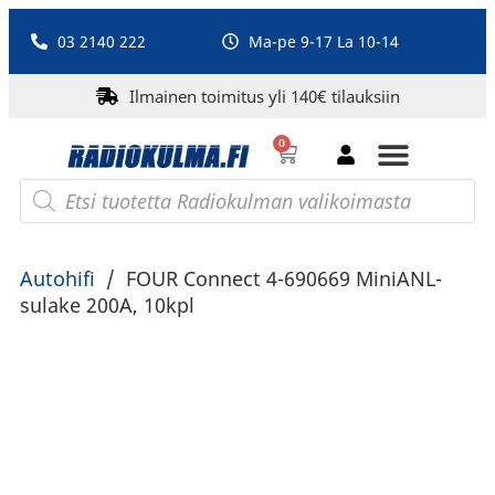
03 2140 222
Ma-pe 9-17 La 10-14
Ilmainen toimitus yli 140€ tilauksiin
0
Bluetooth-kaiuttimet
PA-laitteet ja karaoke
Roberts Radio
Autohifi
/
FOUR Connect 4-690669 MiniANL-
sulake 200A, 10kpl