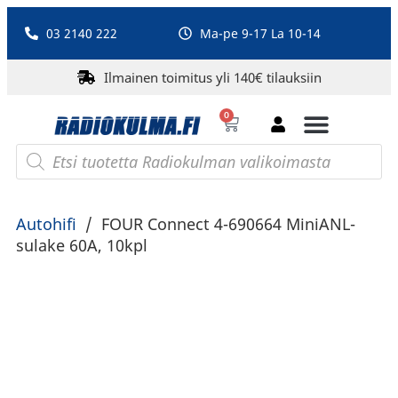
03 2140 222
Ma-pe 9-17 La 10-14
Ilmainen toimitus yli 140€ tilauksiin
0
Bluetooth-kaiuttimet
PA-laitteet ja karaoke
Roberts Radio
Autohifi
/
FOUR Connect 4-690664 MiniANL-
sulake 60A, 10kpl