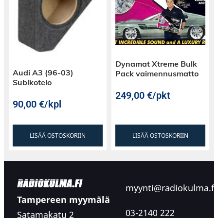
Dynamat Xtreme Bulk
Audi A3 (96-03)
Pack vaimennusmatto
Subikotelo
249,00
€
/pkt
90,00
€
/kpl
LISÄÄ OSTOSKORIIN
LISÄÄ OSTOSKORIIN
myynti@radiokulma.fi
Tampereen myymälä
03-2140 222
Satamakatu 2