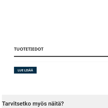
TUOTETIEDOT
LUE LISÄÄ
Tarvitsetko myös näitä?