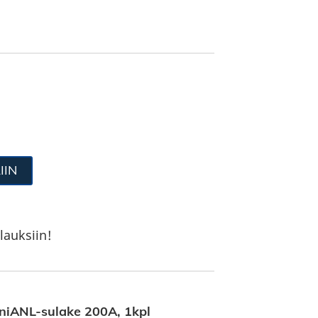
IIN
lauksiin!
iANL-sulake 200A, 1kpl