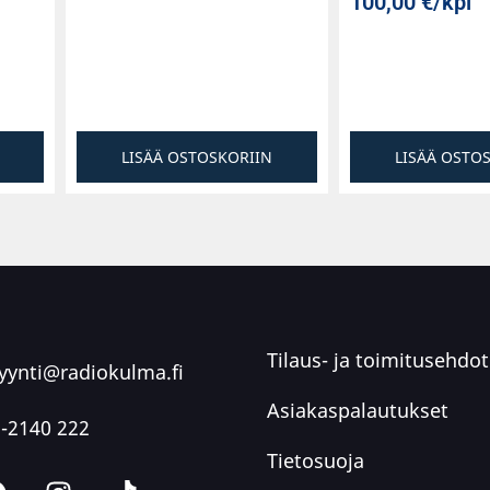
100,00
€
/kpl
LISÄÄ OSTOSKORIIN
LISÄÄ OSTO
Tilaus- ja toimitusehdot
ynti@radiokulma.fi
Asiakaspalautukset
-2140 222
Tietosuoja