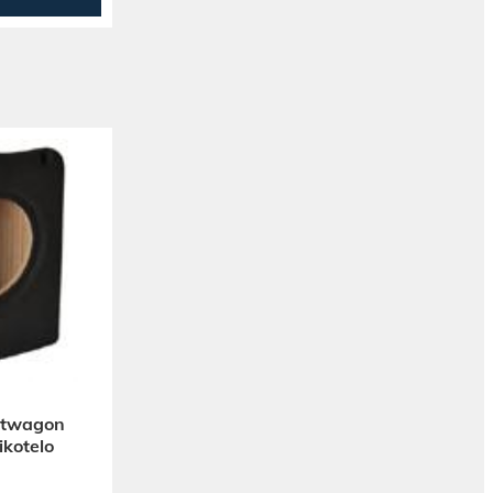
rtwagon
ikotelo