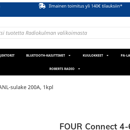
ä
Ilmainen toimitus yli 140€ tilauksiin*
JEKTORIT
BLUETOOTH-KAIUTTIMET
KUULOKKEET
PA-LA
ROBERTS RADIO
NL-sulake 200A, 1kpl
FOUR Connect 4-