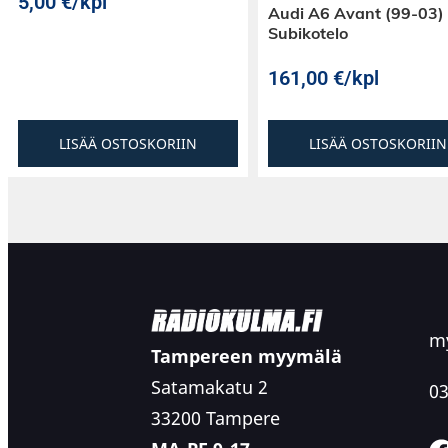
5,00
€
/kpl
Audi A6 Avant (99-03)
Subikotelo
161,00
€
/kpl
LISÄÄ OSTOSKORIIN
LISÄÄ OSTOSKORIIN
my
Tampereen myymälä
Satamakatu 2
03
33200 Tampere