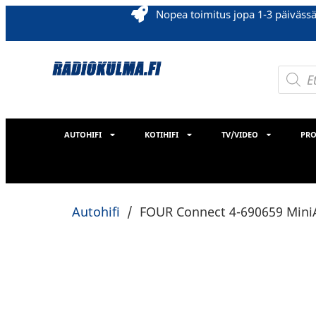
Nopea toimitus jopa 1-3 päiväss
AUTOHIFI
KOTIHIFI
TV/VIDEO
PRO
Autohifi
/
FOUR Connect 4-690659 MiniA