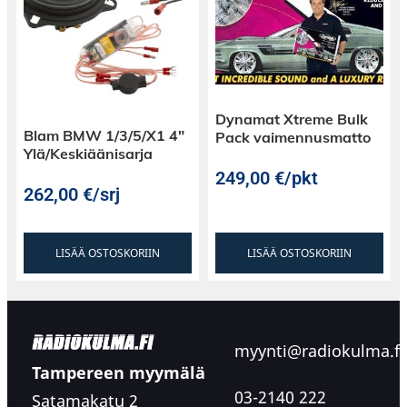
Dynamat Xtreme Bulk
Blam BMW 1/3/5/X1 4″
Pack vaimennusmatto
Ylä/Keskiäänisarja
249,00
€
/pkt
262,00
€
/srj
LISÄÄ OSTOSKORIIN
LISÄÄ OSTOSKORIIN
myynti@radiokulma.fi
Tampereen myymälä
03-2140 222
Satamakatu 2