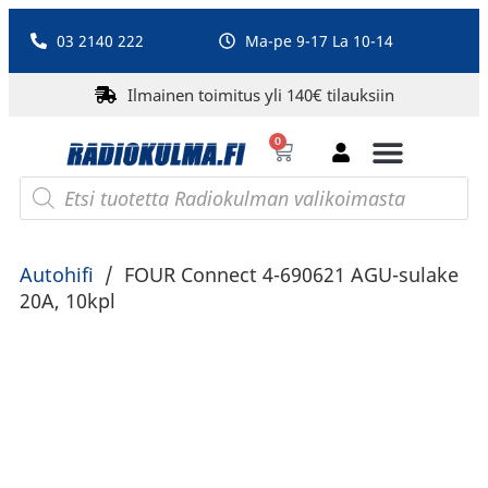
03 2140 222
Ma-pe 9-17 La 10-14
Ilmainen toimitus yli 140€ tilauksiin
0
Bluetooth-kaiuttimet
PA-laitteet ja karaoke
Roberts Radio
Autohifi
/
FOUR Connect 4-690621 AGU-sulake
20A, 10kpl