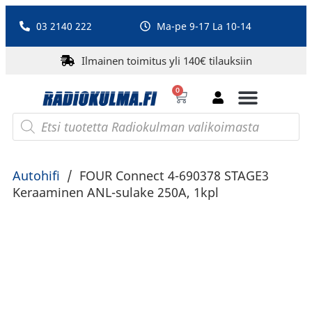
03 2140 222
Ma-pe 9-17 La 10-14
Ilmainen toimitus yli 140€ tilauksiin
0
Bluetooth-kaiuttimet
PA-laitteet ja karaoke
Roberts Radio
Autohifi
/
FOUR Connect 4-690378 STAGE3
Keraaminen ANL-sulake 250A, 1kpl