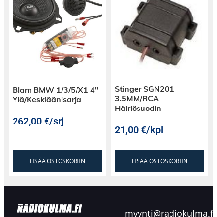
Stinger SGN201
Blam BMW 1/3/5/X1 4″
3.5MM/RCA
Ylä/Keskiäänisarja
Häiriösuodin
262,00
€
/srj
21,00
€
/kpl
LISÄÄ OSTOSKORIIN
LISÄÄ OSTOSKORIIN
myynti@radiokulma.fi