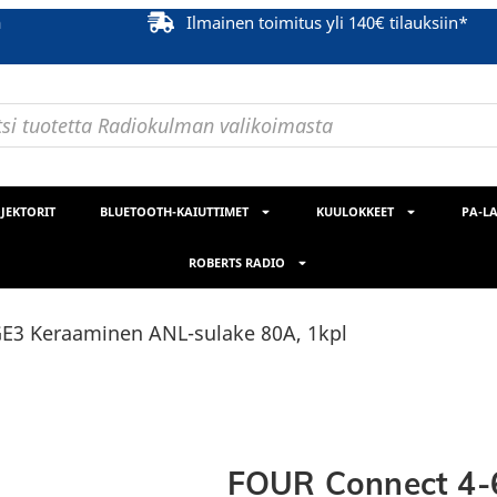
ä
Ilmainen toimitus yli 140€ tilauksiin*
JEKTORIT
BLUETOOTH-KAIUTTIMET
KUULOKKEET
PA-LA
ROBERTS RADIO
E3 Keraaminen ANL-sulake 80A, 1kpl
FOUR Connect 4