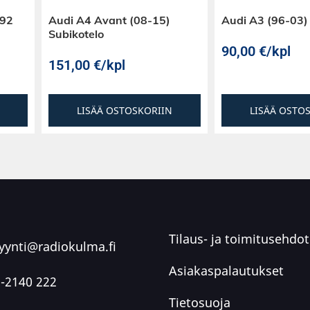
E92
Audi A4 Avant (08-15)
Audi A3 (96-03)
Subikotelo
90,00
€
/kpl
151,00
€
/kpl
LISÄÄ OSTOSKORIIN
LISÄÄ OSTO
Tilaus- ja toimitusehdot
ynti@radiokulma.fi
Asiakaspalautukset
-2140 222
Tietosuoja