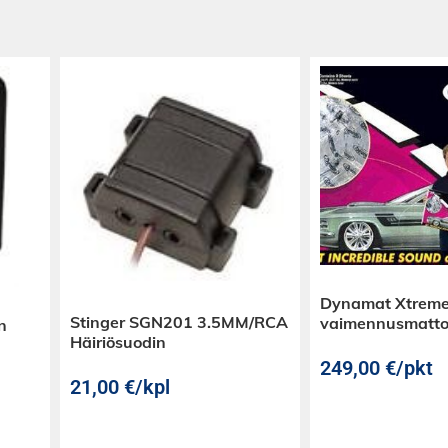
Dynamat Xtreme
Stinger SGN201 3.5MM/RCA
vaimennusmatt
n
Häiriösuodin
249,00
€
/pkt
21,00
€
/kpl