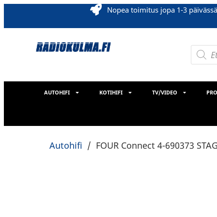
Nopea toimitus jopa 1-3 päiväss
AUTOHIFI
KOTIHIFI
TV/VIDEO
PRO
Autohifi
/
FOUR Connect 4-690373 STAG