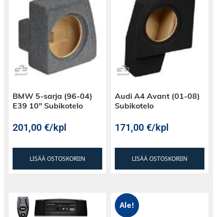
BMW 5-sarja (96-04)
Audi A4 Avant (01-08)
E39 10″ Subikotelo
Subikotelo
201,00
€
/kpl
171,00
€
/kpl
LISÄÄ OSTOSKORIIN
LISÄÄ OSTOSKORIIN
Ale!