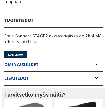
napaan
TUOTETIEDOT
Four Connect STAGE2 akkukengässä on 2kpl M8
kiinnityspultteja.
Soveltuu asennettavaksi akkuun jossa on
kierrenavat.
LUE LISÄÄ
OMINAISUUDET
LISÄTIEDOT
Tarvitsetko myös näitä?