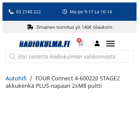
03 2140 222
Ma-pe 9-17 La 10-14
Ilmainen toimitus yli 140€ tilauksiin
0
Bluetooth-kaiuttimet
PA-laitteet ja karaoke
Roberts Radio
Autohifi
/
FOUR Connect 4-600220 STAGE2
akkukenkä PLUS-napaan 2xM8 pultti