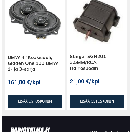
Stinger SGN201
BMW 4″ Koaksiaali,
3.5MM/RCA
Gladen One 100 BMW
Häiriösuodin
1- ja 3-sarja
21,00
€
/kpl
161,00
€
/kpl
LISÄÄ OSTOSKORIIN
LISÄÄ OSTOSKORIIN