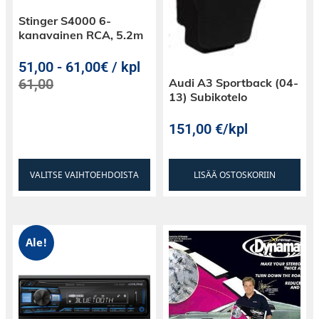
Stinger S4000 6-
kanavainen RCA, 5.2m
51,00
-
61,00€ / kpl
Audi A3 Sportback (04-
61,00
13) Subikotelo
151,00
€
/kpl
VALITSE VAIHTOEHDOISTA
LISÄÄ OSTOSKORIIN
Ale!