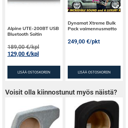
Dynamat Xtreme Bulk
Alpine UTE-200BT USB
Pack vaimennusmatto
Bluetooth Soitin
249,00
€
/pkt
189,00
€
/kpl
129,00
€
/kpl
LISÄÄ OSTOSKORIIN
LISÄÄ OSTOSKORIIN
Voisit olla kiinnostunut myös näistä?