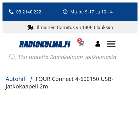
03 2140 222
Ma-pe 9-17 La 10-14
Ilmainen toimitus yli 140€ tilauksiin
0
Bluetooth-kaiuttimet
PA-laitteet ja karaoke
Roberts Radio
Autohifi
/
FOUR Connect 4-600150 USB-
jatkokaapeli 2m