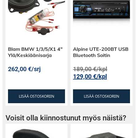
Blam BMW 1/3/5/X1 4″
Alpine UTE-200BT USB
Ylä/Keskiäänisarja
Bluetooth Soitin
262,00
€
/srj
189,00
€
/kpl
129,00
€
/kpl
LISÄÄ OSTOSKORIIN
LISÄÄ OSTOSKORIIN
Voisit olla kiinnostunut myös näistä?