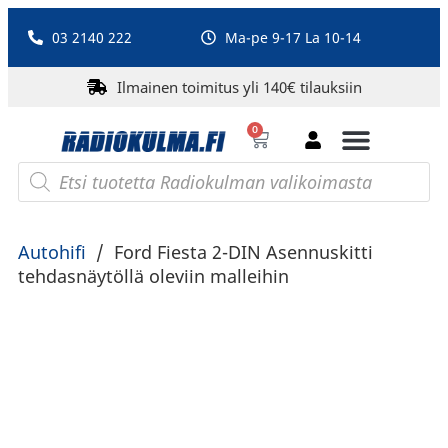
03 2140 222
Ma-pe 9-17 La 10-14
Ilmainen toimitus yli 140€ tilauksiin
0
Bluetooth-kaiuttimet
PA-laitteet ja karaoke
Roberts Radio
Autohifi
/
Ford Fiesta 2-DIN Asennuskitti
tehdasnäytöllä oleviin malleihin