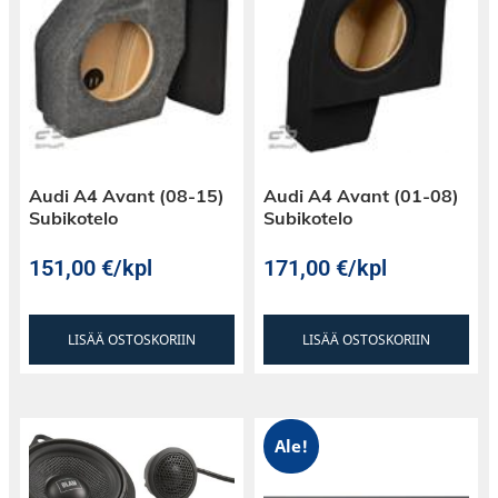
keskuslukituksen kytkimen (ei toimiteta
mukana)
Audi A4 Avant (08-15)
Audi A4 Avant (01-08)
Subikotelo
Subikotelo
151,00
€
/kpl
171,00
€
/kpl
LISÄÄ OSTOSKORIIN
LISÄÄ OSTOSKORIIN
Ale!