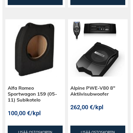
Alfa Romeo
Alpine PWE-V80 8″
Sportwagon 159 (05-
Aktiivisubwoofer
11) Subikotelo
262,00
€
/kpl
100,00
€
/kpl
LISÄÄ OSTOSKORIIN
LISÄÄ OSTOSKORIIN