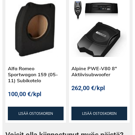
Daiichi radion tunnistat kahdeksasta
rattinappipainikkeesta (yläkuva) ja näytöllisestä
soittimesta, jossa keskellä alareunassa USB-
Alfa Romeo
Alpine PWE-V80 8″
liitäntä (alakuva).
Sportwagon 159 (05-
Aktiivisubwoofer
11) Subikotelo
262,00
€
/kpl
Tyyppi: AH-KIT-FIAT05
100,00
€
/kpl
LISÄÄ OSTOSKORIIN
LISÄÄ OSTOSKORIIN
Voisit olla kiinnostunut myös näistä?