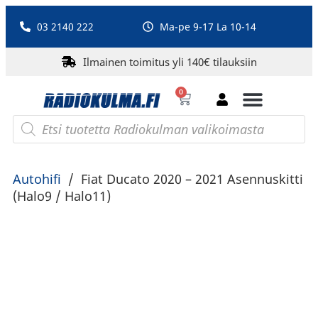
03 2140 222
Ma-pe 9-17 La 10-14
Ilmainen toimitus yli 140€ tilauksiin
0
Bluetooth-kaiuttimet
PA-laitteet ja karaoke
Roberts Radio
Autohifi
/
Fiat Ducato 2020 – 2021 Asennuskitti
(Halo9 / Halo11)