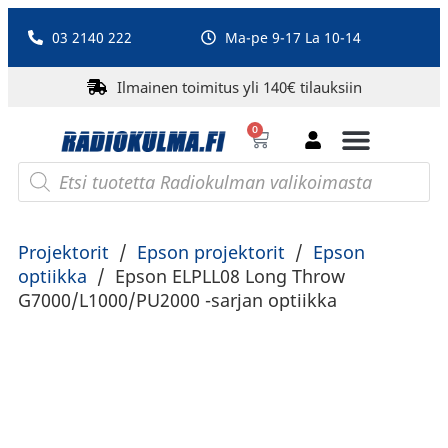
03 2140 222
Ma-pe 9-17 La 10-14
Ilmainen toimitus yli 140€ tilauksiin
0
Bluetooth-kaiuttimet
PA-laitteet ja karaoke
Roberts Radio
Projektorit
/
Epson projektorit
/
Epson
optiikka
/
Epson ELPLL08 Long Throw
G7000/L1000/PU2000 -sarjan optiikka