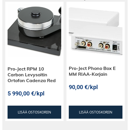
Helppo Asennus:
Käyttäjäystävällinen
suunnittelu helpottaa kiinnitystä ja irrottamista,
virtaviivaistaen asennusprosessia.
Linssin Siirto:
Tarjoaa linssin siirtotoiminnon
lisäjoustavuutta varten, mahdollistaen käyttäjiä
säätämään projisoidun kuvan sijaintia pysty- ja
vaakasuunnassa ilman projektoria fyysisesti
Pro-Ject Phono Box E
Pro-Ject RPM 10
MM RIAA-Korjain
Carbon Levysoitin
siirtämättä.
Ortofon Cadenza Red
90,00
€
/kpl
5 990,00
€
/kpl
Monipuoliset Sovellukset:
Soveltuu moniin
käyttötarkoituksiin, mukaan lukien liike-
LISÄÄ OSTOSKORIIN
LISÄÄ OSTOSKORIIN
esittelyt, koulutusympäristöt ja kotiteatterit,
joissa tarkat ja laadukkaat projisoinnit ovat