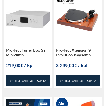
Tässä ovat keskeiset ominaisuudet:
Yhteensopivuus:
Erityisesti suunniteltu
yhteensopivaksi valittujen Epson-
Pro-Ject Tuner Box S2
Pro-Ject Xtension 9
projektorimallien kanssa varmistaen
Miniviritin
Evolution levysoitin
saumattoman integraation ja optimoidun
suorituskyvyn.
219,00€ / kpl
3 299,00€ / kpl
VALITSE VAIHTOEHDOISTA
VALITSE VAIHTOEHDOISTA
Edistyksellinen Optiikka:
Sisältää
edistyksellisiä optisia elementtejä terävien,
selkeiden ja vääristymättömien kuvien
aikaansaamiseksi, parantaen kokonaisvaltaista
Ale!