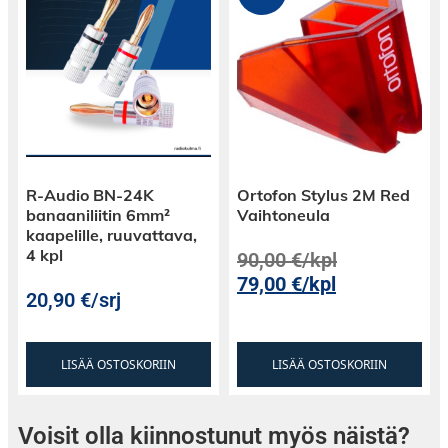
visuaalista kokemusta.
Zoom-ominaisuus:
Sisältää zoom-toiminnon,
joka mahdollistaa käyttäjien kätevän
projisoinnin koon säätämisen, tarjoten
joustavuutta eri huoneiden ja
R-Audio BN-24K
Ortofon Stylus 2M Red
projisointietäisyyksien suhteen.
banaaniliitin 6mm²
Vaihtoneula
kaapelille, ruuvattava,
4 kpl
90,00
€
/kpl
79,00
€
/kpl
Moottoroitu Tarkennus:
Moottoroitu
20,90
€
/srj
tarkennustoiminto mahdollistaa tarkan ja
kätevän kuvan terävyyden säädön, varmistaen
LISÄÄ OSTOSKORIIN
LISÄÄ OSTOSKORIIN
optimaalisen visuaalisen selkeyden.
Voisit olla kiinnostunut myös näistä?