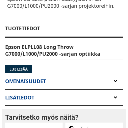
G7000/L1000/PU2000 -sarjan projektoreihin.
TUOTETIEDOT
Epson ELPLL08 Long Throw
G7000/L1000/PU2000 -sarjan optiikka
LUE LISÄÄ
Epson ELPLL08 on tarkkaan suunniteltu
OMINAISUUDET
projektiolinssi, joka täydentää yhteensopivia
Epson-projektoreita, tarjoten parannettua
LISÄTIEDOT
kuvanlaatua ja monipuolisuutta. Tämä linssi on
valmistettu edistyksellisellä optiikalla, jotta se
tarjoaisi optimaalista selkeyttä ja suorituskykyä
Tarvitsetko myös näitä?
erilaisiin projisointisovelluksiin.