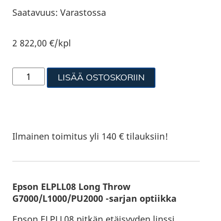
Saatavuus:
Varastossa
2 822,00
€
/kpl
LISÄÄ OSTOSKORIIN
Ilmainen toimitus yli 140 € tilauksiin!
Epson ELPLL08 Long Throw
G7000/L1000/PU2000 -sarjan optiikka
Epson ELPLL08 pitkän etäisyyden linssi