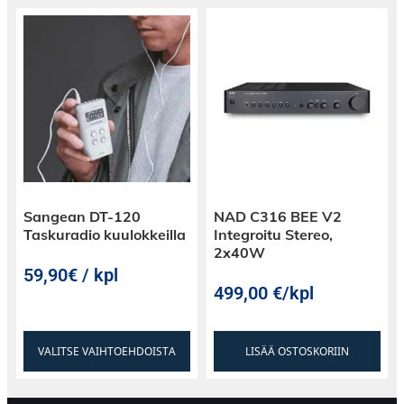
olennaisen tärkeitä.
Mukautusvaihtoehdot:
Tarjoaa
mukautusvaihtoehtoja vastatakseen tiettyihin
projisointitarpeisiin, tehden sen monipuoliseksi
valinnaksi erilaisissa ympäristöissä ja
tarkoituksissa.
Sangean DT-120
NAD C316 BEE V2
Taskuradio kuulokkeilla
Integroitu Stereo,
2x40W
Parannettu Projisoinnin Laatu:
Käyttämällä
59,90€ / kpl
ELPLL08-linssiä käyttäjät voivat saavuttaa
499,00
€
/kpl
parannetun projisoinnin laadun tarkoilla
väreillä, optimaalisella kirkkaudella ja
parannetulla kokonaiskuvan suorituskyvyllä.
VALITSE VAIHTOEHDOISTA
LISÄÄ OSTOSKORIIN