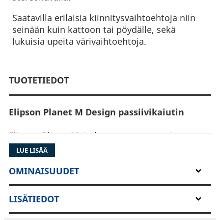
Saatavilla erilaisia kiinnitysvaihtoehtoja niin
seinään kuin kattoon tai pöydälle, sekä
lukuisia upeita värivaihtoehtoja.
TUOTETIEDOT
Elipson Planet M Design passiivikaiutin
Elipson Planet M, jatkaa menestyneen ja
laatukaiuttimeksi tunnustetun, Planet L
LUE LISÄÄ
kaiuttimen jalanjäljissä, tarjoten saman,
kiehtovan muodon, ja äänentoiston,
OMINAISUUDET
miniatyyrikokoluokassa.
LISÄTIEDOT
Planet M Kaiuttimessa on 10cm
koaksiaalikaiutin suljetussa kotellossa. Näin