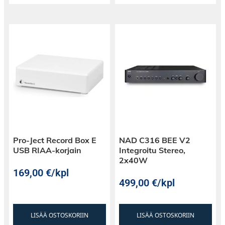
Kaiuttimen viimeistely on ensiluokkaisen
laadukas ja saatavilla on 7 houkuttelevaa
erilaista kiiltovärivaihtoehtoa. Kaiuttimen
mukana toimitetaan erityinen rinkula, jonka
päälle kaiutin voidaan asettaa tasolle.
Metallinen suojaverkko on magneettisesti
kiinnitetty ja se on helppo irroittaa kaiuttimen
edestä.
Pro-Ject Record Box E
NAD C316 BEE V2
USB RIAA-korjain
Integroitu Stereo,
2x40W
169,00
€
/kpl
499,00
€
/kpl
LISÄÄ OSTOSKORIIN
LISÄÄ OSTOSKORIIN