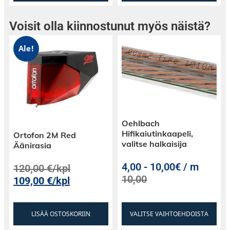
Voisit olla kiinnostunut myös näistä?
Ale!
Oehlbach
Hifikaiutinkaapeli,
Ortofon 2M Red
valitse halkaisija
Äänirasia
4,00
-
10,00€ / m
120,00
€
/kpl
10,00
109,00
€
/kpl
LISÄÄ OSTOSKORIIN
VALITSE VAIHTOEHDOISTA