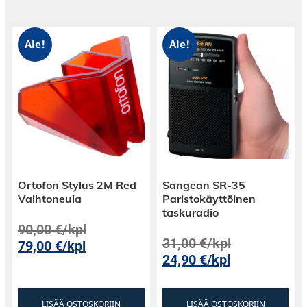
Ale!
Ale!
Ortofon Stylus 2M Red
Sangean SR-35
Vaihtoneula
Paristokäyttöinen
taskuradio
90,00
€
/kpl
31,00
€
/kpl
79,00
€
/kpl
24,90
€
/kpl
LISÄÄ OSTOSKORIIN
LISÄÄ OSTOSKORIIN