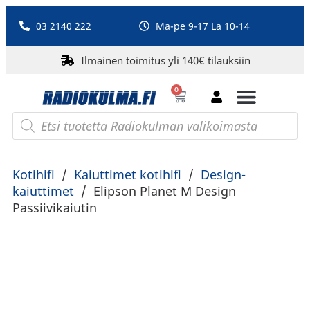
03 2140 222
Ma-pe 9-17 La 10-14
Ilmainen toimitus yli 140€ tilauksiin
0
Bluetooth-kaiuttimet
PA-laitteet ja karaoke
Roberts Radio
Kotihifi
/
Kaiuttimet kotihifi
/
Design-
kaiuttimet
/
Elipson Planet M Design
Passiivikaiutin