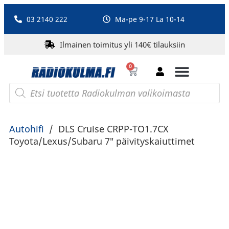
03 2140 222
Ma-pe 9-17 La 10-14
Ilmainen toimitus yli 140€ tilauksiin
0
Bluetooth-kaiuttimet
PA-laitteet ja karaoke
Roberts Radio
Autohifi
/
DLS Cruise CRPP-TO1.7CX
Toyota/Lexus/Subaru 7″ päivityskaiuttimet