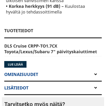
ulkoisen vahvistimen kanssa
• Korkea herkkyys (91 dB) –
Kuulostaa
hyvältä jo tehdassoittimella
TUOTETIEDOT
DLS Cruise CRPP-TO1.7CX
Toyota/Lexus/Subaru 7" päivityskaiuttimet
DLS CRPP-TO1.7CX on ajoneuvokohtainen 7″
LUE LISÄÄ
koaksiaalikaiutinsetti, suunniteltu erityisesti
takaovi kaiuttimien päivitykseen suosituimpiin
OMINAISUUDET
Toyota-, Lexus-, Subaru- ja muihin saman
rakenteen jakaviin automalleihin. Kaiutin
LISÄTIEDOT
tarjoaa aidon plug & play -asennuksen, tuoden
DLS:n tunnetun luonnollisen ja musikaalisen
äänenlaadun tehdasasennuksen tilalle.
Tarvitsetko myös näitä?