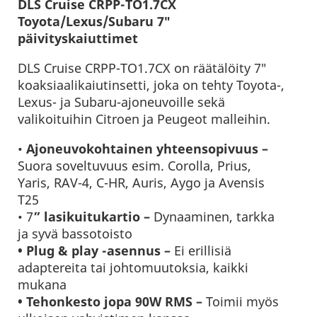
DLS Cruise CRPP-TO1.7CX
Toyota/Lexus/Subaru 7″
päivityskaiuttimet
DLS Cruise CRPP-TO1.7CX on räätälöity 7″
koaksiaalikaiutinsetti, joka on tehty Toyota-,
Lexus- ja Subaru-ajoneuvoille sekä
valikoituihin Citroen ja Peugeot malleihin.
•
Ajoneuvokohtainen yhteensopivuus
–
Suora soveltuvuus esim. Corolla, Prius,
Yaris, RAV-4, C-HR, Auris, Aygo ja Avensis
T25
• 7
” lasikuitukartio –
Dynaaminen, tarkka
ja syvä bassotoisto
• Plug & play -asennus –
Ei erillisiä
adaptereita tai johtomuutoksia, kaikki
mukana
• Tehonkesto jopa 90W RMS –
Toimii myös