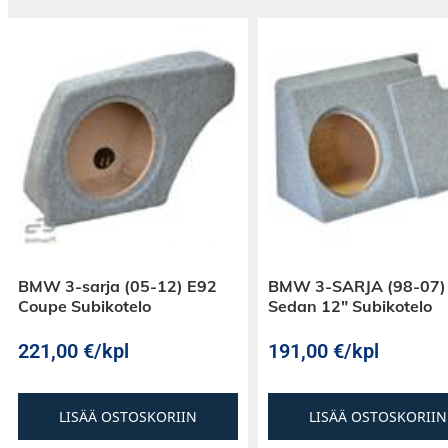
Sopii uudempiin Volvoihin, joissa ei ole
B&W järjestelmää
Luonnollisen lämmin ja rasittamaton so
Erittäin alhainen särö, tarkkaan valittu
ansiosta
Laadukkaat jakosuotimet Mundor-konden
BMW 3-sarja (05-12) E92
BMW 3-SARJA (98-07)
Coupe Subikotelo
Sedan 12″ Subikotelo
Autoihin, joissa Performance tai High P
221,00
€
/kpl
191,00
€
/kpl
Pakkauksessa: 1 pari
LISÄÄ OSTOSKORIIN
LISÄÄ OSTOSKORIIN