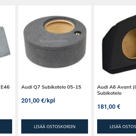
 Harman Kardon tai
undi
jen komponenttien
saattoreilla
 E46
Audi Q7 Subikotelo 05-15
Audi A6 Avant (
Subikotelo
201,00
€
/kpl
erformance audio
181,00
€
LISÄÄ OSTOSKORIIN
LISÄÄ OSTO