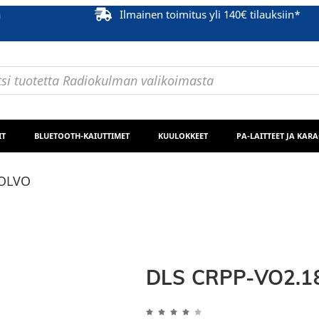
ä
Ilmainen toimitus yli 140€ tilauksiin*
IT
BLUETOOTH-KAIUTTIMET
KUULOKKEET
PA-LAITTEET JA KAR
VOLVO
DLS CRPP-VO2.18