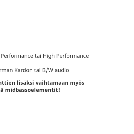
 Performance tai High Performance
arman Kardon tai B/W audio
ttien lisäksi vaihtamaan myös
kä midbassoelementit!