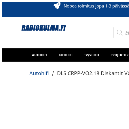
Nopea toimitus jopa 1-3 päiväss
AUTOHIFI
KOTIHIFI
TV/VIDEO
PROJEKTOR
Autohifi
/
DLS CRPP-VO2.18 Diskantit 