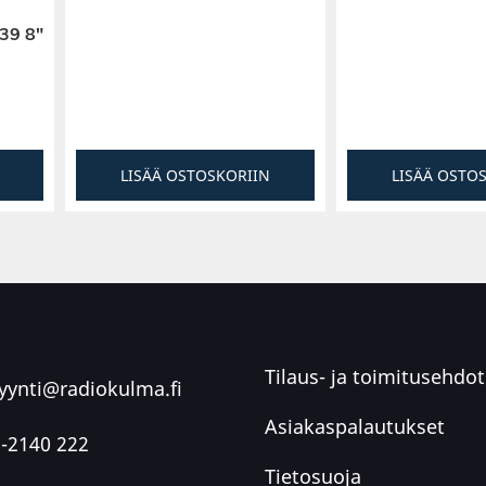
räisen diskantin
39 8″
undi on tarkkaan
iona on yhden
parantaa sen
i kaiutin pääsee
ansiosta.
LISÄÄ OSTOSKORIIN
LISÄÄ OSTO
kaiuttimen
Tilaus- ja toimitusehdot
ynti@radiokulma.fi
Asiakaspalautukset
-2140 222
Tietosuoja