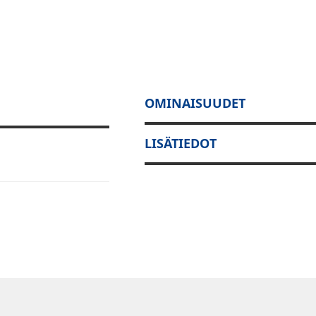
OMINAISUUDET
LISÄTIEDOT
yt Plug & Play
aiutinelementit.
ppuluokan
 paremmiksi, on