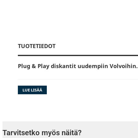
TUOTETIEDOT
Plug & Play diskantit uudempiin Volvoihin.
LUE LISÄÄ
DLS CRPP-VO2.18 on uudempiin Volvoihin tehd
diskantit, joilla korvaat Volvon alkuperäiset k
Koko DLS Cruise -mallisto on yhdistelmä hui
äänenlaatua sekä helppoa asennettavuutta ja
tehdasasennettujen kaiuttimien vaihtaminen
Tarvitsetko myös näitä?
tehty mahdollisimman helpoksi.