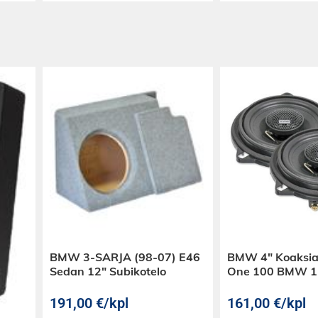
BMW 3-SARJA (98-07) E46
BMW 4″ Koaksiaa
Sedan 12″ Subikotelo
One 100 BMW 1- 
191,00
€
/kpl
161,00
€
/kpl