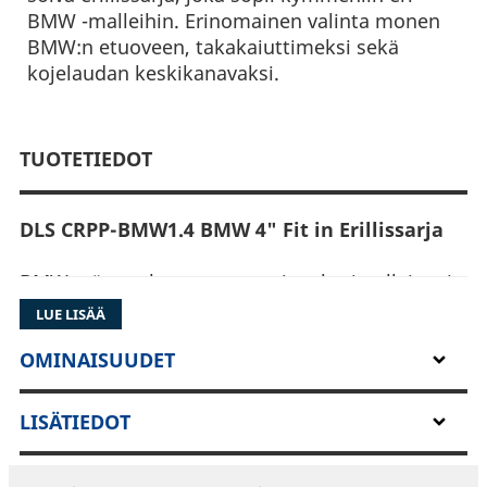
BMW -malleihin. Erinomainen valinta monen
BMW:n etuoveen, takakaiuttimeksi sekä
kojelaudan keskikanavaksi.
TUOTETIEDOT
DLS CRPP-BMW1.4 BMW 4" Fit in Erillissarja
BMW:stä on olemassa samoista korimalleista ja
samoista vuosimalleista erittäin montaa eri
LUE LISÄÄ
versiota tehdasasennettujen kaiutinsettien
osalta. Auton etuovessa voi olla eri kaiuttimet
OMINAISUUDET
mitä takaovessa, hattuhyllyllä, sivupaneelissa
tai kojelaudan keskikaiuttimena. Ennen
LISÄTIEDOT
asennusta suosittelemme tarkistamaan oman
auton kaiuttimet.