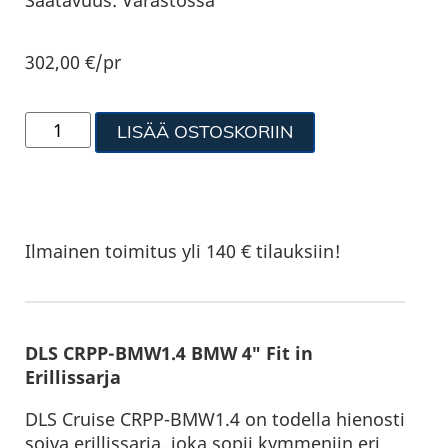
302,00
€
/pr
LISÄÄ OSTOSKORIIN
Ilmainen toimitus yli 140 € tilauksiin!
DLS CRPP-BMW1.4 BMW 4″ Fit in
Erillissarja
DLS Cruise CRPP-BMW1.4 on todella hienosti
soiva erillissarja, joka sopii kymmeniin eri