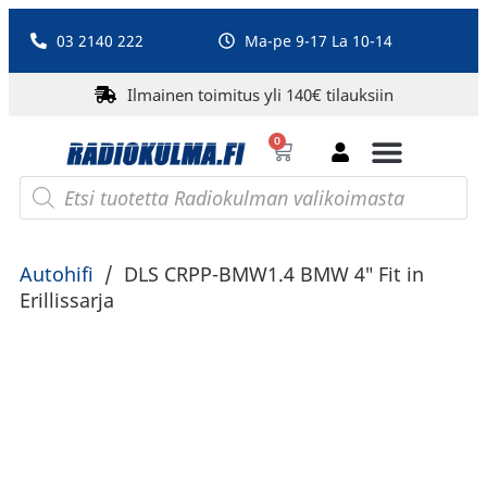
03 2140 222
Ma-pe 9-17 La 10-14
Ilmainen toimitus yli 140€ tilauksiin
0
Bluetooth-kaiuttimet
PA-laitteet ja karaoke
Roberts Radio
Autohifi
/
DLS CRPP-BMW1.4 BMW 4″ Fit in
Erillissarja