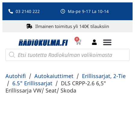
03 2140 222
Ma-pe 9-17 La 10-14
Ilmainen toimitus yli 140€ tilauksiin
0
Bluetooth-kaiuttimet
PA-laitteet ja karaoke
Roberts Radio
Autohifi
/
Autokaiuttimet
/
Erillissarjat, 2-Tie
/
6.5" Erillissarjat
/
DLS CRPP-2.6 6,5″
Erillissarja VW/ Seat/ Skoda