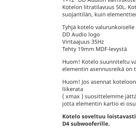
Kotelon litratilavuus 50L. K
suojaritilän, kuin elementtie
Tyhjä kotelo valurunkoiselle
DD Audio logo
Viritaajuus 35Hz
Tehty 19mm MDF-levystä
Huom! Kotelo suunniteltu val
elementin asennusreikä on 
Huom! Jos asennat koteloon 
liikerata
( xmax ) suosittelemme jät
jotta elementin kartio ei osu 
Kotelo soveltuu loistavas
D4 subwooferille.