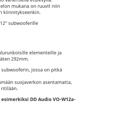
otelon mukana on ruuvit niin
n kiinnitykseenkin.
 12″ subwooferille
urunkoisille elementeille ja
täten 292mm.
subwooferin, jossa on pitkä
tämään suojaverkon asentamatta,
ritilään.
ti esimerkiksi DD Audio VO-W12a-