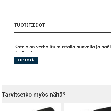
TUOTETIEDOT
Kotelo on verhoiltu mustalla huovalla ja pää
Audion logo
LUE LISÄÄ
Etupuolella on kestävä metallinen suojaritilä,
elementtiin kohdistuvia iskuja auton peräkont
sivulta löytyy hyvin virtaava portti, sekä paino
Koteloiden viritystaajuus: 35Hz. Kotelot on va
kestävästä 19mm MDF-levystä ( etulevy on t
Tarvitsetko myös näitä?
vanerista )