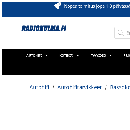
Nopea toimitus jopa 1-3 päiväss
AUTOHIFI
KOTIHIFI
TV/VIDEO
PRO
Autohifi
/
Autohifitarvikkeet
/
Bassoko