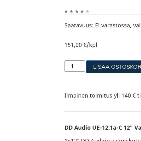
Saatavuus:
Ei varastossa, va
151,00
€
/kpl
LISÄÄ OSTOSKOR
Ilmainen toimitus yli 140 € ti
DD Audio UE-12.1a-C 12″ V
1×12″ DD Audion valmiskotelo