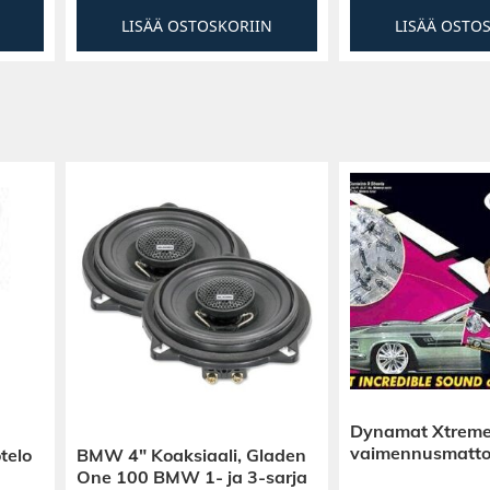
LISÄÄ OSTOSKORIIN
LISÄÄ OSTO
Dynamat Xtreme
vaimennusmatt
telo
BMW 4″ Koaksiaali, Gladen
One 100 BMW 1- ja 3-sarja