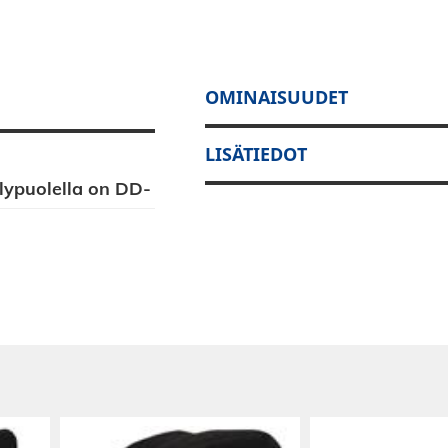
OMINAISUUDET
LISÄTIEDOT
llypuolella on DD-
 joka estää
issa. Kotelon
terminaalit.
lmistettu
ehty 19mm