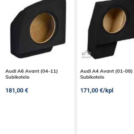
Kotelon mitat L x K x S 610 x 380 x 390m
Audi A6 Avant (04-11)
Audi A4 Avant (01-08)
Subikotelo
Subikotelo
181,00
€
171,00
€
/kpl