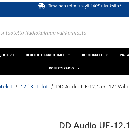
ä
Ilmainen toimitus yli 140€ tilauksiin*
JEKTORIT
BLUETOOTH-KAIUTTIMET
KUULOKKEET
PA-LA
ROBERTS RADIO
telot
/
12" Kotelot
/
DD Audio UE-12.1a-C 12″ Valm
DD Audio UE-12.1