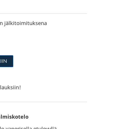
in jälkitoimituksena
IIN
lauksiin!
almiskotelo
 vanerisella etulevyllä.