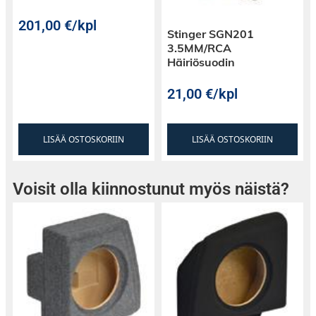
alumiinikuori parantaa vahvistimen estetiikkaa
ja toimii tehokkaana lämpösäteilijänä, pitäen
201,00
€
/kpl
Stinger SGN201
laitteen viileänä jopa pitkien kuuntelusessioiden
3.5MM/RCA
aikana.
Häiriösuodin
21,00
€
/kpl
LISÄÄ OSTOSKORIIN
LISÄÄ OSTOSKORIIN
Voisit olla kiinnostunut myös näistä?