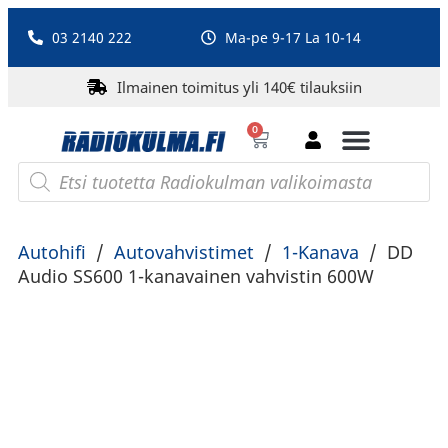
03 2140 222
Ma-pe 9-17 La 10-14
Ilmainen toimitus yli 140€ tilauksiin
0
Bluetooth-kaiuttimet
PA-laitteet ja karaoke
Roberts Radio
Autohifi
/
Autovahvistimet
/
1-Kanava
/
DD
Audio SS600 1-kanavainen vahvistin 600W