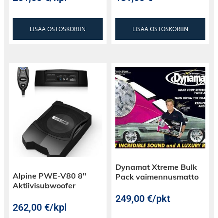
Tarkkuustekniikka vähentämään säröä
LISÄÄ OSTOSKORIIN
LISÄÄ OSTOSKORIIN
Säädettävä Gain, Bassonkorostus ja
Alipäästösuodin
Kestävä ja tyylikäs alumiinikuori
Helppo integrointi erilaisten
äänijärjestelmien kanssa
Dynamat Xtreme Bulk
Nosta äänikokemuksesi uusiin ulottuvuuksiin
Alpine PWE-V80 8″
Pack vaimennusmatto
DD Audio SS2000:n avulla – missä voima kohtaa
Aktiivisubwoofer
tarkan suorituskyvyn unohtumattomalle
249,00
€
/pkt
äänimatkallesi.
262,00
€
/kpl