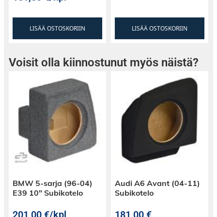
vahvistin palvelee jokaista audiophilin tarvetta.
LISÄÄ OSTOSKORIIN
LISÄÄ OSTOSKORIIN
Kestävyys ja Tyyli:
Päivittäiskäytön haasteisiin
Voisit olla kiinnostunut myös näistä?
kestäväksi rakennettu SS2000 esittelee rohkean
ja tyylikkään designin. Kompakti alumiinikuori
parantaa vahvistimen ulkonäköä ja toimii
tehokkaana lämpösäteilijänä, varmistaen
optimaalisen suorituskyvyn jopa pitkien
kuuntelusessioiden aikana.
Keskeiset Ominaisuudet:
BMW 5-sarja (96-04)
Audi A6 Avant (04-11)
E39 10″ Subikotelo
Subikotelo
Maksimiteho: 2000 wattia
201,00
€
/kpl
181,00
€