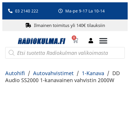
03 2140 222
Ma-pe 9-17 La 10-14
Ilmainen toimitus yli 140€ tilauksiin
0
Bluetooth-kaiuttimet
PA-laitteet ja karaoke
Roberts Radio
Autohifi
/
Autovahvistimet
/
1-Kanava
/
DD
Audio SS2000 1-kanavainen vahvistin 2000W