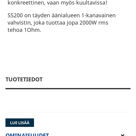
konkreettinen, vaan myös kuultavissa!
SS200 on täyden äänialueen 1-kanavainen
vahvistin, joka tuottaa jopa 2000W rms
tehoa 1Ohm.
TUOTETIEDOT
LUE LISÄÄ
Esittelyssä DD Audio SS2000 kompakti
voimapesä, joka nostaa kuuntelukokemuksesi
OMINAISUUDET