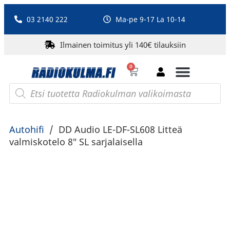
03 2140 222
Ma-pe 9-17 La 10-14
Ilmainen toimitus yli 140€ tilauksiin
0
Bluetooth-kaiuttimet
PA-laitteet ja karaoke
Roberts Radio
Autohifi
/
DD Audio LE-DF-SL608 Litteä
valmiskotelo 8″ SL sarjalaisella