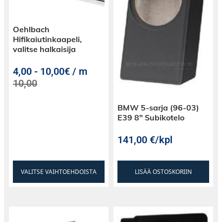
Oehlbach
Hifikaiutinkaapeli,
valitse halkaisija
4,00
-
10,00€ / m
10,00
BMW 5-sarja (96-03)
E39 8″ Subikotelo
141,00
€
/kpl
VALITSE VAIHTOEHDOISTA
LISÄÄ OSTOSKORIIN