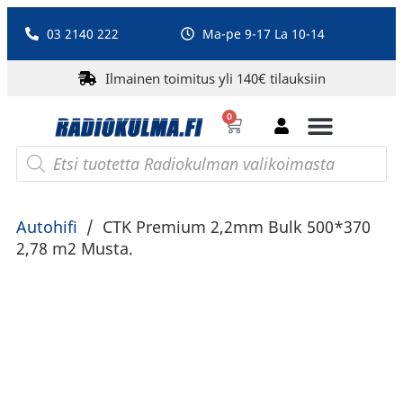
03 2140 222
Ma-pe 9-17 La 10-14
Ilmainen toimitus yli 140€ tilauksiin
0
Bluetooth-kaiuttimet
PA-laitteet ja karaoke
Roberts Radio
Autohifi
/
CTK Premium 2,2mm Bulk 500*370
2,78 m2 Musta.