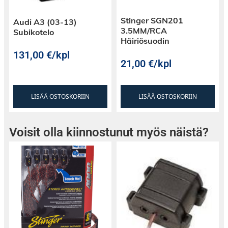
Stinger SGN201
Audi A3 (03-13)
3.5MM/RCA
Subikotelo
Häiriösuodin
131,00
€
/kpl
21,00
€
/kpl
LISÄÄ OSTOSKORIIN
LISÄÄ OSTOSKORIIN
Voisit olla kiinnostunut myös näistä?