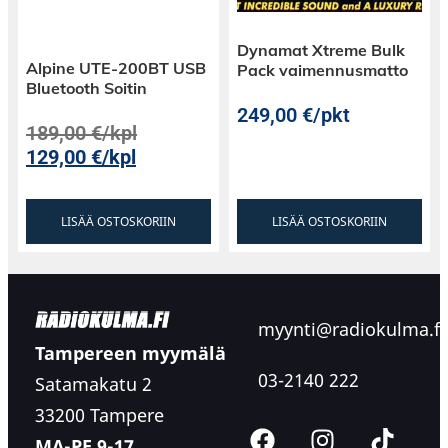
Dynamat Xtreme Bulk
Alpine UTE-200BT USB
Pack vaimennusmatto
Bluetooth Soitin
249,00
€
/pkt
189,00
€
/kpl
129,00
€
/kpl
LISÄÄ OSTOSKORIIN
LISÄÄ OSTOSKORIIN
myynti@radiokulma.fi
Tampereen myymälä
03-2140 222
Satamakatu 2
33200 Tampere
MA-PE 9-17