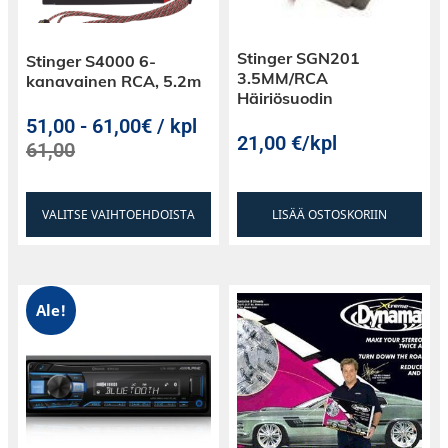
Stinger SGN201
Stinger S4000 6-
3.5MM/RCA
kanavainen RCA, 5.2m
Häiriösuodin
51,00
-
61,00€ / kpl
21,00
€
/kpl
61,00
VALITSE VAIHTOEHDOISTA
LISÄÄ OSTOSKORIIN
Ale!