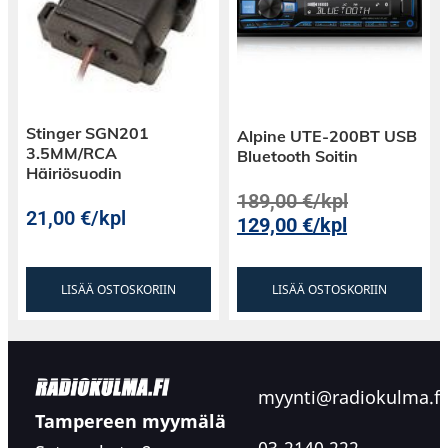
Stinger SGN201
Alpine UTE-200BT USB
3.5MM/RCA
Bluetooth Soitin
Häiriösuodin
189,00
€
/kpl
21,00
€
/kpl
129,00
€
/kpl
LISÄÄ OSTOSKORIIN
LISÄÄ OSTOSKORIIN
myynti@radiokulma.fi
Tampereen myymälä
03-2140 222