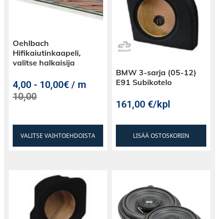
Oehlbach
Hifikaiutinkaapeli,
valitse halkaisija
BMW 3-sarja (05-12)
E91 Subikotelo
4,00
-
10,00€ / m
10,00
161,00
€
/kpl
VALITSE VAIHTOEHDOISTA
LISÄÄ OSTOSKORIIN