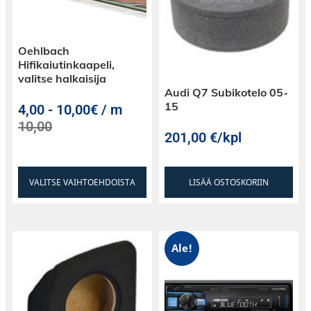
Oehlbach
Hifikaiutinkaapeli,
valitse halkaisija
Audi Q7 Subikotelo 05-
15
4,00
-
10,00€ / m
10,00
201,00
€
/kpl
VALITSE VAIHTOEHDOISTA
LISÄÄ OSTOSKORIIN
Ale!