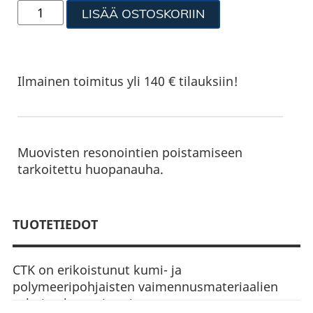
LISÄÄ OSTOSKORIIN
Ilmainen toimitus yli 140 € tilauksiin!
Muovisten resonointien poistamiseen
tarkoitettu huopanauha.
TUOTETIEDOT
CTK on erikoistunut kumi- ja
polymeeripohjaisten vaimennusmateriaalien
valmistukseen ja vaimennustuotteet ovat