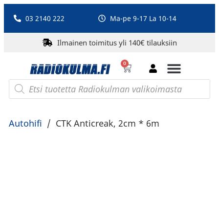
03 2140 222
Ma-pe 9-17 La 10-14
Ilmainen toimitus yli 140€ tilauksiin
0
Bluetooth-kaiuttimet
PA-laitteet ja karaoke
Roberts Radio
Autohifi
/
CTK Anticreak, 2cm * 6m