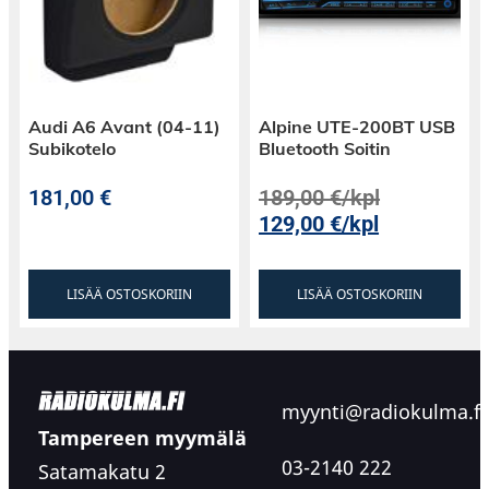
Audi A6 Avant (04-11)
Alpine UTE-200BT USB
Subikotelo
Bluetooth Soitin
181,00
€
189,00
€
/kpl
129,00
€
/kpl
LISÄÄ OSTOSKORIIN
LISÄÄ OSTOSKORIIN
myynti@radiokulma.fi
Tampereen myymälä
03-2140 222
Satamakatu 2