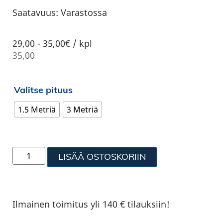
Saatavuus:
Varastossa
29,00
-
35,00€ / kpl
35,00
Valitse pituus
1.5 Metriä
3 Metriä
LISÄÄ OSTOSKORIIN
Ilmainen toimitus yli 140 € tilauksiin!