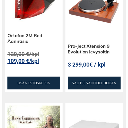
Ortofon 2M Red
Äänirasia
Pro-Ject Xtension 9
Evolution levysoitin
120,00
€
/kpl
109,00
€
/kpl
3 299,00€ / kpl
LISÄÄ OSTOSKORIIN
VALITSE VAIHTOEHDOISTA