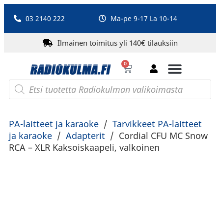
03 2140 222
Ma-pe 9-17 La 10-14
Ilmainen toimitus yli 140€ tilauksiin
0
Bluetooth-kaiuttimet
PA-laitteet ja karaoke
Roberts Radio
PA-laitteet ja karaoke
/
Tarvikkeet PA-laitteet
ja karaoke
/
Adapterit
/
Cordial CFU MC Snow
RCA – XLR Kaksoiskaapeli, valkoinen