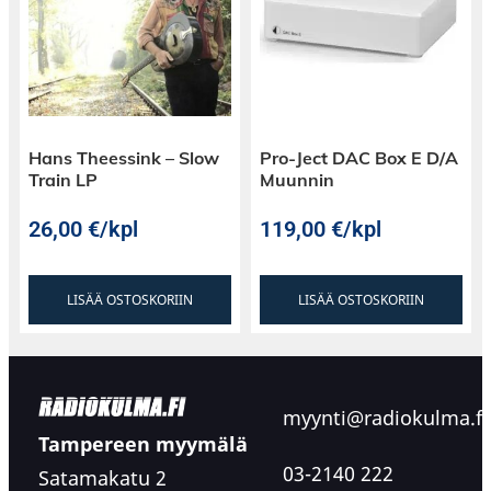
Hans Theessink – Slow
Pro-Ject DAC Box E D/A
Train LP
Muunnin
26,00
€
/kpl
119,00
€
/kpl
LISÄÄ OSTOSKORIIN
LISÄÄ OSTOSKORIIN
myynti@radiokulma.fi
Tampereen myymälä
03-2140 222
Satamakatu 2