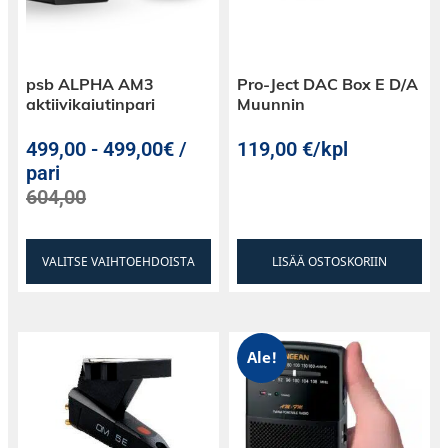
psb ALPHA AM3
Pro-Ject DAC Box E D/A
aktiivikaiutinpari
Muunnin
499,00
-
499,00€ /
119,00
€
/kpl
pari
604,00
VALITSE VAIHTOEHDOISTA
LISÄÄ OSTOSKORIIN
Ale!