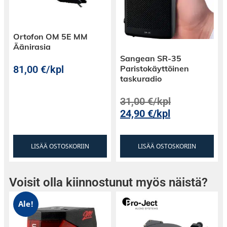
Ortofon OM 5E MM
Äänirasia
Sangean SR-35
81,00
€
/kpl
Paristokäyttöinen
taskuradio
31,00
€
/kpl
24,90
€
/kpl
LISÄÄ OSTOSKORIIN
LISÄÄ OSTOSKORIIN
Voisit olla kiinnostunut myös näistä?
Ale!