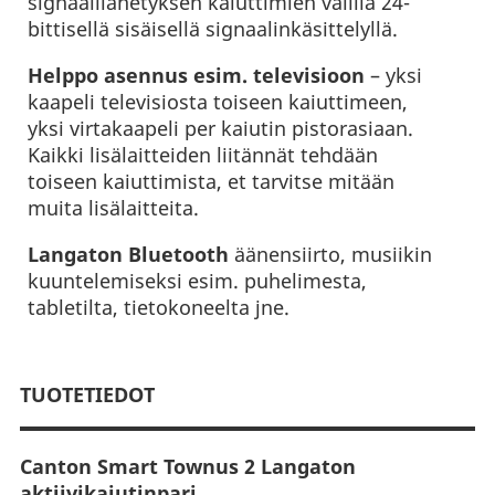
signaalilähetyksen kaiuttimien välillä 24-
bittisellä sisäisellä signaalinkäsittelyllä.
Helppo asennus esim. televisioon
– yksi
kaapeli televisiosta toiseen kaiuttimeen,
yksi virtakaapeli per kaiutin pistorasiaan.
Kaikki lisälaitteiden liitännät tehdään
toiseen kaiuttimista, et tarvitse mitään
muita lisälaitteita.
Langaton Bluetooth
äänensiirto, musiikin
kuuntelemiseksi esim. puhelimesta,
tabletilta, tietokoneelta jne.
TUOTETIEDOT
Canton Smart Townus 2 Langaton
aktiivikaiutinpari