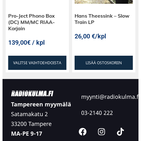
Pro-Ject Phono Box
Hans Theessink – Slow
(DC) MM/MC RIAA-
Train LP
Korjain
26,00
€
/kpl
139,00€ / kpl
VALITSE VAIHTOEHDOISTA
LISÄÄ OSTOSKORIIN
myynti@radiokulma.fi
Tampereen myymälä
03-2140 222
Satamakatu 2
33200 Tampere
MA-PE 9-17