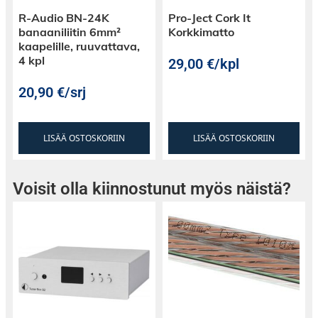
R-Audio BN-24K
Pro-Ject Cork It
banaaniliitin 6mm²
Korkkimatto
kaapelille, ruuvattava,
4 kpl
29,00
€
/kpl
20,90
€
/srj
LISÄÄ OSTOSKORIIN
LISÄÄ OSTOSKORIIN
Voisit olla kiinnostunut myös näistä?