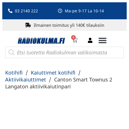
03 2140 222
Ma-pe 9-17 La 10-14
Ilmainen toimitus yli 140€ tilauksiin
0
Bluetooth-kaiuttimet
PA-laitteet ja karaoke
Roberts Radio
Kotihifi
/
Kaiuttimet kotihifi
/
Aktiivikaiuttimet
/
Canton Smart Townus 2
Langaton aktiivikaiutinpari