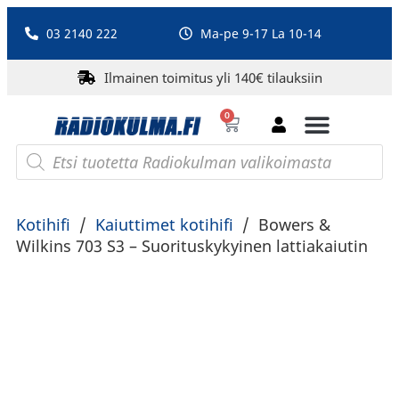
03 2140 222
Ma-pe 9-17 La 10-14
Ilmainen toimitus yli 140€ tilauksiin
0
Bluetooth-kaiuttimet
PA-laitteet ja karaoke
Roberts Radio
Kotihifi
/
Kaiuttimet kotihifi
/
Bowers &
Wilkins 703 S3 – Suorituskykyinen lattiakaiutin