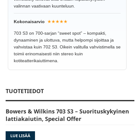
valinnan vaativaan kuunteluun.
★★★★★
Kokonaisarvio
703 S3 on 700-sarjan “sweet spot” – kompakti,
dynaaminen ja ulottuva, mutta helpompi sijoittaa ja
vahvistaa kuin 702 S3. Oikein valitulla vahvistimella se
toimii erinomaisesti niin stereo kuin
kotiteatterikaiuttimena.
TUOTETIEDOT
Bowers & Wilkins 703 S3 – Suorituskykyinen
lattiakaiutin, Special Offer
703 S3 on 700 S3-sarjan solakampi lattiakaiutin,
LUE LISÄÄ