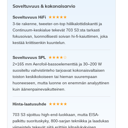
Soveltuvuus & kokonaisarvio
★★★★★
Soveltuvuus HiFi
3-tie rakenne, tweeter-on-top hiilikalottidiskantti ja
Continuum-keskialue tekevät 703 S3:sta tarkasti
fokusoivan, luonnollisesti soivan hi-fi-kaiuttimen, joka
kestää kriittisenkin kuuntelun.
★★★★☆
Soveltuvuus SPL
2×165 mm Aerofoil-bassoelementtiä ja 30–200 W
suositeltu vahvistinteho tarjoavat kokonaisvaltaisen
toiston keskikokoiseen tai hieman suurempaan
huoneeseen, mutta luonne on enemmän analyyttinen
kuin äänenpainevaikutteinen.
★★★★★
Hinta-laatusuhde
703 S3 sijoittuu high-end-luokkaan, mutta EISA-
palkittu suorituskyky, 800-sarjan tekniikka ja laadukas
viimeistely tekevät siitä erittäin kilpailukykyisen