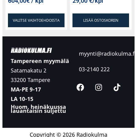
604,00€ / kpl
29,00
€
/kpl
VALITSE VAIHTOEHDOISTA
LISÄÄ OSTOSKORIIN
myynti@radiokulma.fi
Tampereen myymälä
03-2140 222
Satamakatu 2
33200 Tampere
MA-PE 9-17
LA 10-15
Huom. heinäkuussa
lauantaisin suljettu
Copyright © 2026 Radiokulma