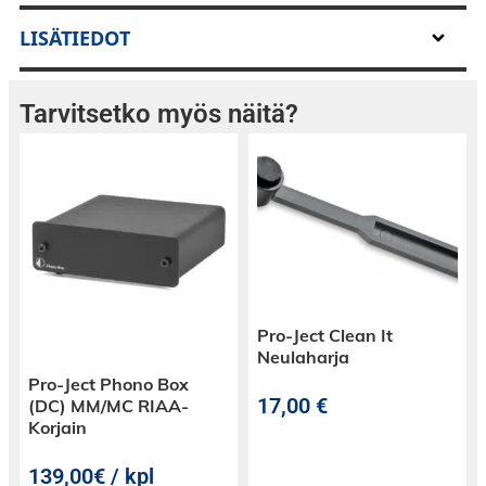
teknologialla. Ssulautuu täydellisesti kodin
sisustukseen tarjoten samalla vaikuttavan
LISÄTIEDOT
äänenlaadun.
Koe musiikki ja elokuvat uudella tavalla Bowers
Tarvitsetko myös näitä?
& Wilkinsin kanssa.
Ota yhteyttä myyntiimme ja päivitetään kotisi
äänimaailma!
Pro-Ject Clean It
Neulaharja
Pro-Ject Phono Box
17,00
€
(DC) MM/MC RIAA-
Korjain
139,00€ / kpl