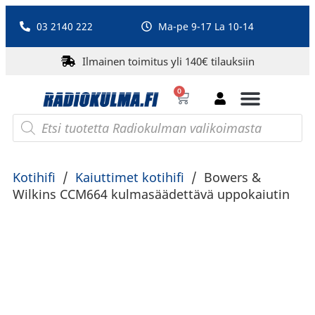
03 2140 222
Ma-pe 9-17 La 10-14
Ilmainen toimitus yli 140€ tilauksiin
0
Bluetooth-kaiuttimet
PA-laitteet ja karaoke
Roberts Radio
Kotihifi
/
Kaiuttimet kotihifi
/
Bowers &
Wilkins CCM664 kulmasäädettävä uppokaiutin