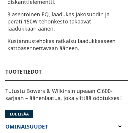
diskanttielementti.
3 asentoinen EQ, laadukas jakosuodin ja
peräti 150W tehonkesto takaavat
laadukkaan äänen.
Kustannustehokas ratkaisu laadukkaaseen
kattoasennettavaan ääneen.
TUOTETIEDOT
Tutustu Bowers & Wilkinsin upeaan CI600-
sarjaan – äänenlaatua, joka ylittää odotuksesi!
CI600 tarjoaa tinkimätöntä äänentoistoa
LUE LISÄÄ
tyylikkäässä muodossa. Suunniteltu
huolellisesti ja varustettu huippuluokan
OMINAISUUDET