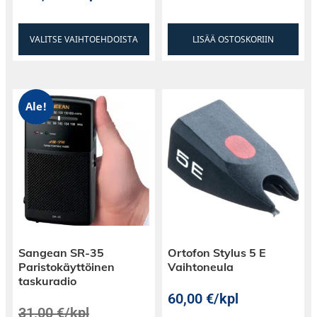
VALITSE VAIHTOEHDOISTA
LISÄÄ OSTOSKORIIN
Ale!
Sangean SR-35
Ortofon Stylus 5 E
Paristokäyttöinen
Vaihtoneula
taskuradio
60,00
€
/kpl
31,00
€
/kpl